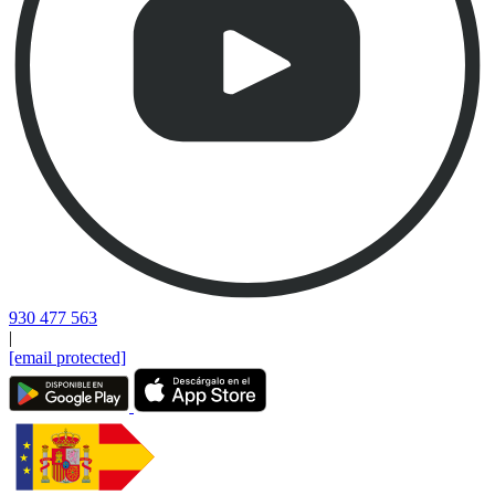
930 477 563
|
[email protected]