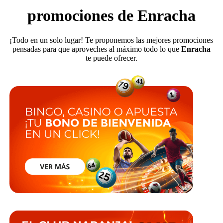
promociones de Enracha
¡Todo en un solo lugar! Te proponemos las mejores promociones
pensadas para que aproveches al máximo todo lo que
Enracha
te puede ofrecer.