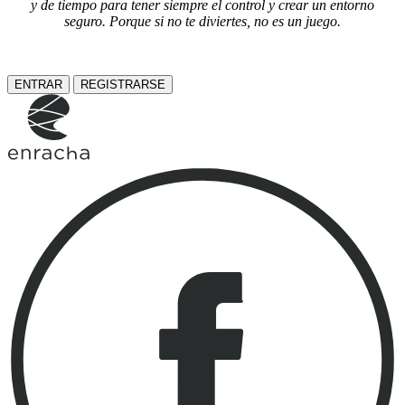
y de tiempo para tener siempre el control y crear un entorno
seguro. Porque si no te diviertes, no es un juego.
JUGAR
ENTRAR
REGISTRARSE