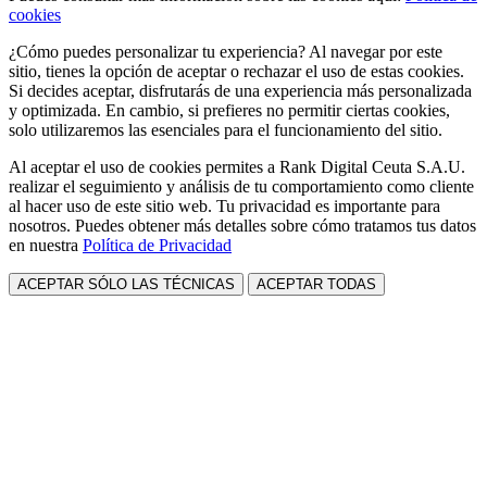
cookies
¿Cómo puedes personalizar tu experiencia? Al navegar por este
sitio, tienes la opción de aceptar o rechazar el uso de estas cookies.
Si decides aceptar, disfrutarás de una experiencia más personalizada
y optimizada. En cambio, si prefieres no permitir ciertas cookies,
solo utilizaremos las esenciales para el funcionamiento del sitio.
Al aceptar el uso de cookies permites a Rank Digital Ceuta S.A.U.
realizar el seguimiento y análisis de tu comportamiento como cliente
al hacer uso de este sitio web. Tu privacidad es importante para
nosotros. Puedes obtener más detalles sobre cómo tratamos tus datos
en nuestra
Política de Privacidad
ACEPTAR SÓLO LAS TÉCNICAS
ACEPTAR TODAS