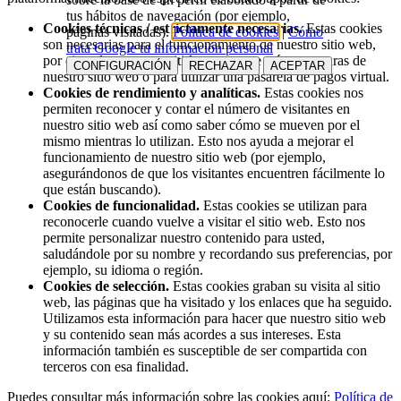
tus hábitos de navegación (por ejemplo,
Cookies técnicas / estrictamente necesarias.
Estas cookies
páginas visitadas).
Política de cookies
|
Cómo
son necesarias para el funcionamiento de nuestro sitio web,
trata Google tu información personal
por ejemplo, para permitirle conectarse a áreas seguras de
CONFIGURACIÓN
RECHAZAR
ACEPTAR
nuestro sitio web o para utilizar una pasarela de pagos virtual.
Cookies de rendimiento y analíticas.
Estas cookies nos
permiten reconocer y contar el número de visitantes en
nuestro sitio web así como saber cómo se mueven por el
mismo mientras lo utilizan. Esto nos ayuda a mejorar el
funcionamiento de nuestro sitio web (por ejemplo,
asegurándonos de que los visitantes encuentren fácilmente lo
que están buscando).
Cookies de funcionalidad.
Estas cookies se utilizan para
reconocerle cuando vuelve a visitar el sitio web. Esto nos
permite personalizar nuestro contenido para usted,
saludándole por su nombre y recordando sus preferencias, por
ejemplo, su idioma o región.
Cookies de selección.
Estas cookies graban su visita al sitio
web, las páginas que ha visitado y los enlaces que ha seguido.
Utilizamos esta información para hacer que nuestro sitio web
y su contenido sean más acordes a sus intereses. Esta
información también es susceptible de ser compartida con
terceros con esa finalidad.
Puedes consultar más información sobre las cookies aquí:
Política de