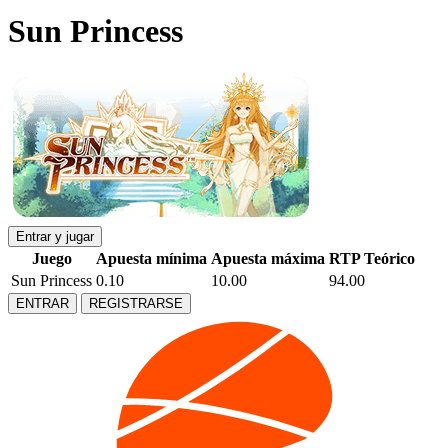
Sun Princess
Entrar y jugar
Juego
Apuesta mínima
Apuesta máxima
RTP Teórico
Sun Princess
0.10
10.00
94.00
ENTRAR
REGISTRARSE