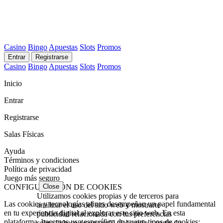
Casino
Bingo
Apuestas
Slots
Promos
Entrar
Registrarse
Casino
Bingo
Apuestas
Slots
Promos
Inicio
Entrar
Registrarse
Salas Físicas
Ayuda
Términos y condiciones
Política de privacidad
Juego más seguro
CONFIGURACIÓN DE COOKIES
Close
Utilizamos cookies propias y de terceros para
Las cookies y tecnologías afines desempeñan un papel fundamental
analizar el uso del sitio web y mostrarte
en tu experiencia digital al explorar este sitio web. En esta
publicidad relacionada con tus preferencias
plataforma, hacemos uso específico de cuatro tipos de cookies:
sobre la base de un perfil elaborado a partir de