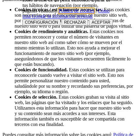
tus hábitos de navegación (por ejemplo,
Cookies técnicas / estrictamente necesarias.
Estas cookies
páginas visitadas).
Política de cookies
|
Cómo
son necesarias para el funcionamiento de nuestro sitio web,
trata Google tu información personal
por ejemplo, para permitirle conectarse a áreas seguras de
CONFIGURACIÓN
RECHAZAR
ACEPTAR
nuestro sitio web o para utilizar una pasarela de pagos virtual.
Cookies de rendimiento y analíticas.
Estas cookies nos
permiten reconocer y contar el número de visitantes en
nuestro sitio web así como saber cómo se mueven por el
mismo mientras lo utilizan. Esto nos ayuda a mejorar el
funcionamiento de nuestro sitio web (por ejemplo,
asegurándonos de que los visitantes encuentren fácilmente lo
que están buscando).
Cookies de funcionalidad.
Estas cookies se utilizan para
reconocerle cuando vuelve a visitar el sitio web. Esto nos
permite personalizar nuestro contenido para usted,
saludándole por su nombre y recordando sus preferencias, por
ejemplo, su idioma o región.
Cookies de selección.
Estas cookies graban su visita al sitio
web, las páginas que ha visitado y los enlaces que ha seguido.
Utilizamos esta información para hacer que nuestro sitio web
y su contenido sean más acordes a sus intereses. Esta
información también es susceptible de ser compartida con
terceros con esa finalidad.
Puedes consultar más información sobre las cookies aquí:
Política de