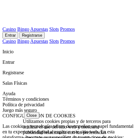
Casino
Bingo
Apuestas
Slots
Promos
Entrar
Registrarse
Casino
Bingo
Apuestas
Slots
Promos
Inicio
Entrar
Registrarse
Salas Físicas
Ayuda
Términos y condiciones
Política de privacidad
Juego más seguro
CONFIGURACIÓN DE COOKIES
Close
Utilizamos cookies propias y de terceros para
Las cookies y tecnologías afines desempeñan un papel fundamental
analizar el uso del sitio web y mostrarte
en tu experiencia digital al explorar este sitio web. En esta
publicidad relacionada con tus preferencias
plataforma, hacemos uso específico de cuatro tipos de cookies:
sobre la base de un perfil elaborado a partir de