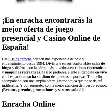
¡En enracha encontrarás la
mejor oferta de juego
presencial y Casino Online de
España!
Las
9 salas enracha
ofrecen una experiencia de ocio y
entretenimiento desde 1994. Diviértete en sus confortables
salas de
bingo
y disfruta con la oferta más novedosa en
ruletas electrónicas
y
máquinas recreativas
. O si lo prefieres, siente el
deporte en vivo
en el espacio
enracha stadium
de apuestas deportivas. Todo ello
acompañado con una amplia oferta gastronómica que no te dejará
indiferente. Y por supuesto, con la mejor atención de nuestro equipo.
¡Eventos, premios, promociones y sorteos cada día!
Enracha Online