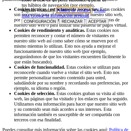
tus hábitos de navegación (por ejemplo,
Cookies técnicas / estrictamente necesarias.
Estas cookies
páginas visitadas).
Política de cookies
|
Cómo
son necesarias para el funcionamiento de nuestro sitio web,
trata Google tu información personal
por ejemplo, para permitirle conectarse a áreas seguras de
CONFIGURACIÓN
RECHAZAR
ACEPTAR
nuestro sitio web o para utilizar una pasarela de pagos virtual.
Cookies de rendimiento y analíticas.
Estas cookies nos
permiten reconocer y contar el número de visitantes en
nuestro sitio web así como saber cómo se mueven por el
mismo mientras lo utilizan. Esto nos ayuda a mejorar el
funcionamiento de nuestro sitio web (por ejemplo,
asegurándonos de que los visitantes encuentren fácilmente lo
que están buscando).
Cookies de funcionalidad.
Estas cookies se utilizan para
reconocerle cuando vuelve a visitar el sitio web. Esto nos
permite personalizar nuestro contenido para usted,
saludándole por su nombre y recordando sus preferencias, por
ejemplo, su idioma o región.
Cookies de selección.
Estas cookies graban su visita al sitio
web, las páginas que ha visitado y los enlaces que ha seguido.
Utilizamos esta información para hacer que nuestro sitio web
y su contenido sean más acordes a sus intereses. Esta
información también es susceptible de ser compartida con
terceros con esa finalidad.
Puedes consultar más información sobre las cookies aquí:
Política de