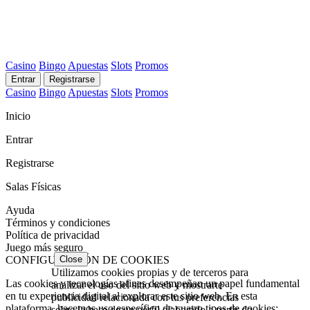
Casino
Bingo
Apuestas
Slots
Promos
Entrar
Registrarse
Casino
Bingo
Apuestas
Slots
Promos
Inicio
Entrar
Registrarse
Salas Físicas
Ayuda
Términos y condiciones
Política de privacidad
Juego más seguro
CONFIGURACIÓN DE COOKIES
Close
Utilizamos cookies propias y de terceros para
Las cookies y tecnologías afines desempeñan un papel fundamental
analizar el uso del sitio web y mostrarte
en tu experiencia digital al explorar este sitio web. En esta
publicidad relacionada con tus preferencias
plataforma, hacemos uso específico de cuatro tipos de cookies:
sobre la base de un perfil elaborado a partir de