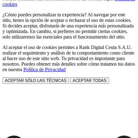
cookies
¿Cómo puedes personalizar tu experiencia? Al navegar por este
sitio, tienes la opción de aceptar o rechazar el uso de estas cookies.
Si decides aceptar, disfrutarás de una experiencia más personalizada
y optimizada. En cambio, si prefieres no permitir ciertas cookies,
solo utilizaremos las esenciales para el funcionamiento del sitio.
Al aceptar el uso de cookies permites a Rank Digital Ceuta S.A.U.
realizar el seguimiento y análisis de tu comportamiento como cliente
al hacer uso de este sitio web. Tu privacidad es importante para
nosotros. Puedes obtener más detalles sobre cómo tratamos tus datos
en nuestra
Política de Privacidad
ACEPTAR SÓLO LAS TÉCNICAS
ACEPTAR TODAS