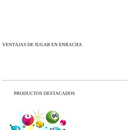
VENTAJAS DE JUGAR EN ENRACHA
PRODUCTOS DESTACADOS