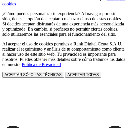
cookies
¿Cómo puedes personalizar tu experiencia? Al navegar por este
sitio, tienes la opción de aceptar o rechazar el uso de estas cookies.
Si decides aceptar, disfrutarás de una experiencia más personalizada
y optimizada. En cambio, si prefieres no permitir ciertas cookies,
solo utilizaremos las esenciales para el funcionamiento del sitio.
Al aceptar el uso de cookies permites a Rank Digital Ceuta S.A.U.
realizar el seguimiento y análisis de tu comportamiento como cliente
al hacer uso de este sitio web. Tu privacidad es importante para
nosotros. Puedes obtener más detalles sobre cómo tratamos tus datos
en nuestra
Política de Privacidad
ACEPTAR SÓLO LAS TÉCNICAS
ACEPTAR TODAS