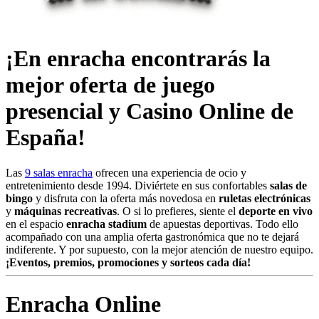
¡En enracha encontrarás la
mejor oferta de juego
presencial y Casino Online de
España!
Las
9 salas enracha
ofrecen una experiencia de ocio y
entretenimiento desde 1994. Diviértete en sus confortables
salas de
bingo
y disfruta con la oferta más novedosa en
ruletas electrónicas
y
máquinas recreativas
. O si lo prefieres, siente el
deporte en vivo
en el espacio
enracha stadium
de apuestas deportivas. Todo ello
acompañado con una amplia oferta gastronómica que no te dejará
indiferente. Y por supuesto, con la mejor atención de nuestro equipo.
¡Eventos, premios, promociones y sorteos cada día!
Enracha Online