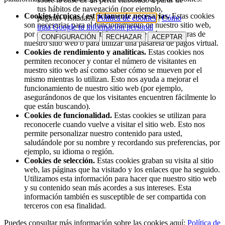
tus hábitos de navegación (por ejemplo,
Cookies técnicas / estrictamente necesarias.
Estas cookies
páginas visitadas).
Política de cookies
|
Cómo
son necesarias para el funcionamiento de nuestro sitio web,
trata Google tu información personal
por ejemplo, para permitirle conectarse a áreas seguras de
CONFIGURACIÓN
RECHAZAR
ACEPTAR
nuestro sitio web o para utilizar una pasarela de pagos virtual.
Cookies de rendimiento y analíticas.
Estas cookies nos
permiten reconocer y contar el número de visitantes en
nuestro sitio web así como saber cómo se mueven por el
mismo mientras lo utilizan. Esto nos ayuda a mejorar el
funcionamiento de nuestro sitio web (por ejemplo,
asegurándonos de que los visitantes encuentren fácilmente lo
que están buscando).
Cookies de funcionalidad.
Estas cookies se utilizan para
reconocerle cuando vuelve a visitar el sitio web. Esto nos
permite personalizar nuestro contenido para usted,
saludándole por su nombre y recordando sus preferencias, por
ejemplo, su idioma o región.
Cookies de selección.
Estas cookies graban su visita al sitio
web, las páginas que ha visitado y los enlaces que ha seguido.
Utilizamos esta información para hacer que nuestro sitio web
y su contenido sean más acordes a sus intereses. Esta
información también es susceptible de ser compartida con
terceros con esa finalidad.
Puedes consultar más información sobre las cookies aquí:
Política de