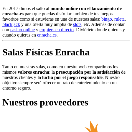
En 2017 dimos el salto al
mundo online con el lanzamiento de
enracha.es
para que puedas disfrutar también de tus juegos
favoritos como si estuvieras en una de nuestras salas:
bingo
,
ruleta
,
blackjack
y una oferta muy amplia de
slots
, etc. Además de contar
con
casino online
y
crupiers en directo
. Diviértete donde quieras y
cuando quieras en
enracha.es
.
Salas Físicas Enracha
Tanto en nuestras salas, como en nuestra web compartimos los
mismos
valores enracha
: la
preocupación por la satisfacción
de
nuestros clientes y
la lucha por el juego responsable
. Nuestro
objetivo siempre será ofrecer un rato de entretenimiento en un
entorno seguro.
Nuestros proveedores