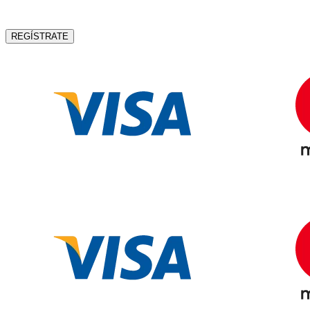
REGÍSTRATE