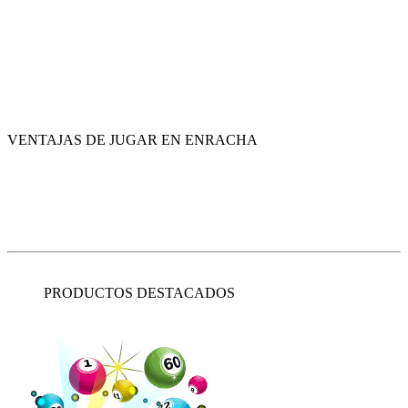
VENTAJAS DE JUGAR EN ENRACHA
PRODUCTOS DESTACADOS