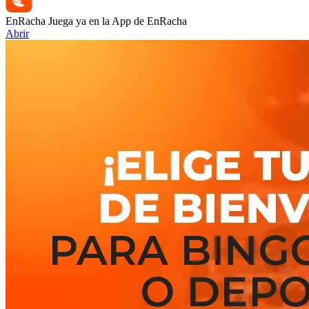
EnRacha
Juega ya en la App de EnRacha
Abrir