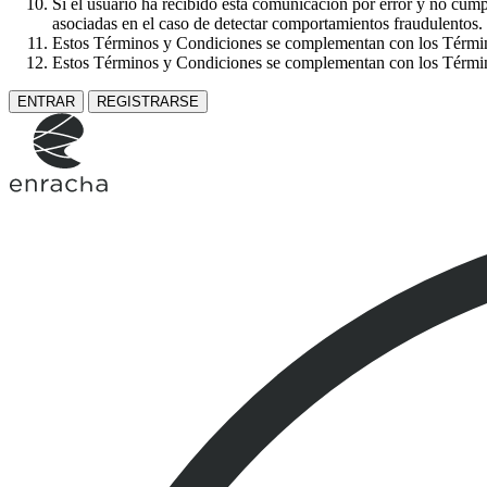
Si el usuario ha recibido esta comunicación por error y no cumpl
asociadas en el caso de detectar comportamientos fraudulentos.
Estos Términos y Condiciones se complementan con los Térmi
Estos Términos y Condiciones se complementan con los Térmi
ENTRAR
REGISTRARSE