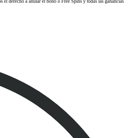
os el derecho a anular el bono o Free Spins y todas las ganancias