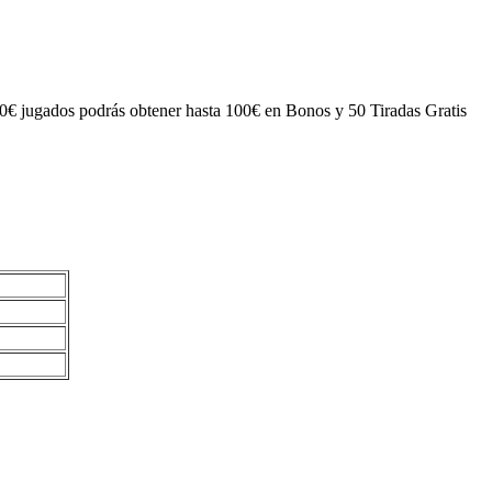
 50€ jugados podrás obtener hasta 100€ en Bonos y 50 Tiradas Gratis