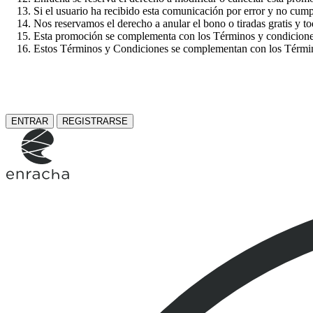
Si el usuario ha recibido esta comunicación por error y no cumple
Nos reservamos el derecho a anular el bono o tiradas gratis y t
Esta promoción se complementa con los Términos y condicion
Estos Términos y Condiciones se complementan con los Térmi
ENTRAR
REGISTRARSE