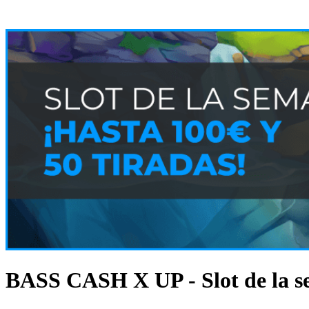
BASS CASH X UP - Slot de la 