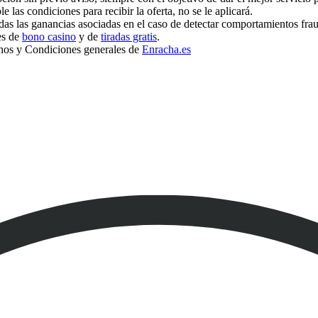
 las condiciones para recibir la oferta, no se le aplicará.
odas las ganancias asociadas en el caso de detectar comportamientos fra
es de
bono casino
y de
tiradas gratis
.
nos y Condiciones generales de
Enracha.es