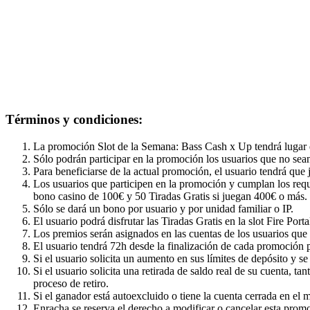
Términos y condiciones:
La promoción Slot de la Semana: Bass Cash x Up tendrá lugar de
Sólo podrán participar en la promoción los usuarios que no sea
Para beneficiarse de la actual promoción, el usuario tendrá que
Los usuarios que participen en la promoción y cumplan los req
bono casino de 100€ y 50 Tiradas Gratis si juegan 400€ o más.
Sólo se dará un bono por usuario y por unidad familiar o IP.
El usuario podrá disfrutar las Tiradas Gratis en la slot Fire Porta
Los premios serán asignados en las cuentas de los usuarios que 
El usuario tendrá 72h desde la finalización de cada promoción p
Si el usuario solicita un aumento en sus límites de depósito y s
Si el usuario solicita una retirada de saldo real de su cuenta, t
proceso de retiro.
Si el ganador está autoexcluido o tiene la cuenta cerrada en el
Enracha se reserva el derecho a modificar o cancelar esta promoc