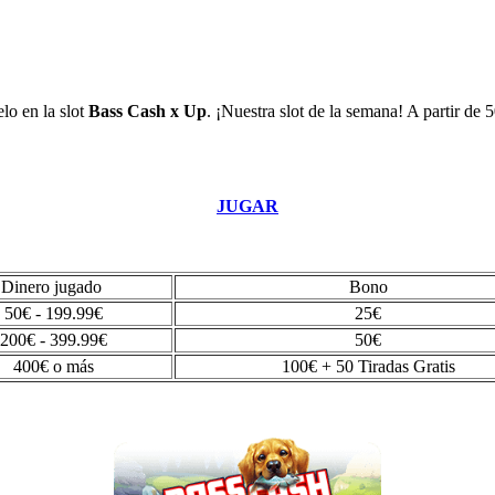
lo en la slot
Bass Cash x Up
. ¡Nuestra slot de la semana! A partir de
JUGAR
Dinero jugado
Bono
50€ - 199.99€
25€
200€ - 399.99€
50€
400€ o más
100€ + 50 Tiradas Gratis