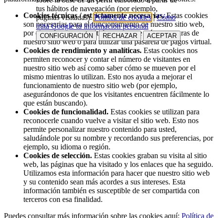
tus hábitos de navegación (por ejemplo,
Cookies técnicas / estrictamente necesarias.
Estas cookies
páginas visitadas).
Política de cookies
|
Cómo
son necesarias para el funcionamiento de nuestro sitio web,
trata Google tu información personal
por ejemplo, para permitirle conectarse a áreas seguras de
CONFIGURACIÓN
RECHAZAR
ACEPTAR
nuestro sitio web o para utilizar una pasarela de pagos virtual.
Cookies de rendimiento y analíticas.
Estas cookies nos
permiten reconocer y contar el número de visitantes en
nuestro sitio web así como saber cómo se mueven por el
mismo mientras lo utilizan. Esto nos ayuda a mejorar el
funcionamiento de nuestro sitio web (por ejemplo,
asegurándonos de que los visitantes encuentren fácilmente lo
que están buscando).
Cookies de funcionalidad.
Estas cookies se utilizan para
reconocerle cuando vuelve a visitar el sitio web. Esto nos
permite personalizar nuestro contenido para usted,
saludándole por su nombre y recordando sus preferencias, por
ejemplo, su idioma o región.
Cookies de selección.
Estas cookies graban su visita al sitio
web, las páginas que ha visitado y los enlaces que ha seguido.
Utilizamos esta información para hacer que nuestro sitio web
y su contenido sean más acordes a sus intereses. Esta
información también es susceptible de ser compartida con
terceros con esa finalidad.
Puedes consultar más información sobre las cookies aquí:
Política de