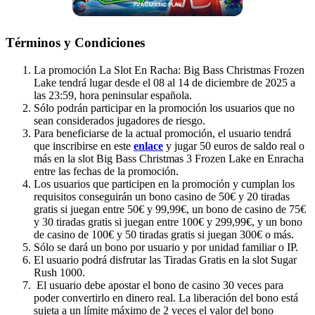
Términos y Condiciones
La promoción La Slot En Racha: Big Bass Christmas Frozen
Lake tendrá lugar desde el 08 al 14 de diciembre de 2025 a
las 23:59, hora peninsular española.
Sólo podrán participar en la promoción los usuarios que no
sean considerados jugadores de riesgo.
Para beneficiarse de la actual promoción, el usuario tendrá
que inscribirse en este
enlace
y jugar 50 euros de saldo real o
más en la slot Big Bass Christmas 3 Frozen Lake en Enracha
entre las fechas de la promoción.
Los usuarios que participen en la promoción y cumplan los
requisitos conseguirán un bono casino de 50€ y 20 tiradas
gratis si juegan entre 50€ y 99,99€, un bono de casino de 75€
y 30 tiradas gratis si juegan entre 100€ y 299,99€, y un bono
de casino de 100€ y 50 tiradas gratis si juegan 300€ o más.
Sólo se dará un bono por usuario y por unidad familiar o IP.
El usuario podrá disfrutar las Tiradas Gratis en la slot Sugar
Rush 1000.
El usuario debe apostar el bono de casino 30 veces para
poder convertirlo en dinero real. La liberación del bono está
sujeta a un límite máximo de 2 veces el valor del bono