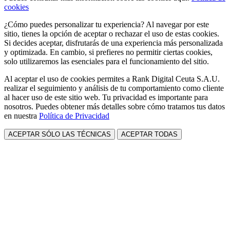
cookies
¿Cómo puedes personalizar tu experiencia? Al navegar por este
sitio, tienes la opción de aceptar o rechazar el uso de estas cookies.
Si decides aceptar, disfrutarás de una experiencia más personalizada
y optimizada. En cambio, si prefieres no permitir ciertas cookies,
solo utilizaremos las esenciales para el funcionamiento del sitio.
Al aceptar el uso de cookies permites a Rank Digital Ceuta S.A.U.
realizar el seguimiento y análisis de tu comportamiento como cliente
al hacer uso de este sitio web. Tu privacidad es importante para
nosotros. Puedes obtener más detalles sobre cómo tratamos tus datos
en nuestra
Política de Privacidad
ACEPTAR SÓLO LAS TÉCNICAS
ACEPTAR TODAS