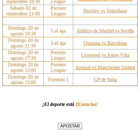
septiembre 18:30
League
Sabado 02 de
Premier
Burnley vs Tottenham
septiembre 21:00
League
Domingo 20 de
LaLiga
Atlético de Madrid vs Sevilla
agosto 19:30
Domingo 20 de
LaLiga
Osasuna vs Barcelona
agosto 21:30
Domingo 20 de
Premier
Liverpool vs Aston Villa
agosto 17:30
League
Domingo 20 de
Premier
Arsenal vs Manchester United
agosto 12:00
League
Domingo 20 de
Formula 1
GP de Italia
agosto 15:00
¡El deporte está
#Enracha!
APOSTAR