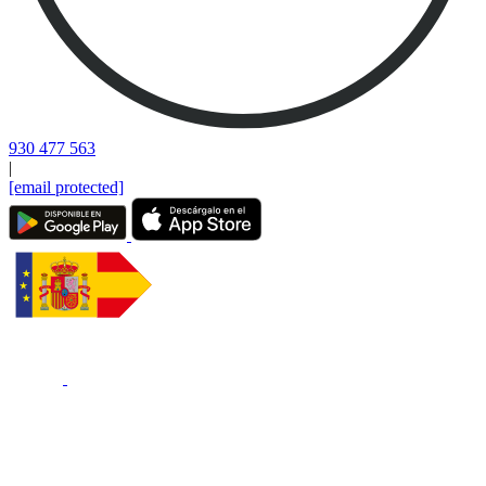
930 477 563
|
[email protected]