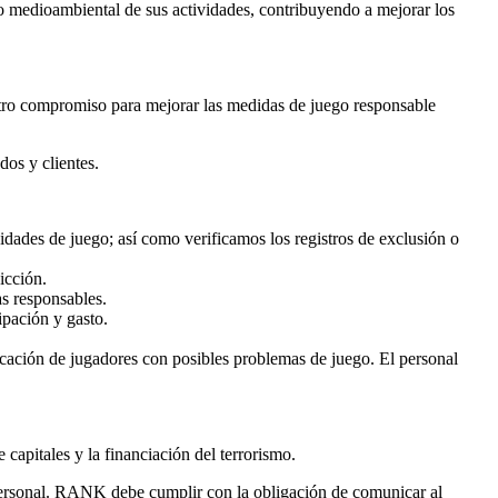
to medioambiental de sus actividades, contribuyendo a mejorar los
tro compromiso para mejorar las medidas de juego responsable
dos y clientes.
ades de juego; así como verificamos los registros de exclusión o
icción.
as responsables.
ipación y gasto.
cación de jugadores con posibles problemas de juego. El personal
 capitales y la financiación del terrorismo.
ersonal. RANK debe cumplir con la obligación de comunicar al