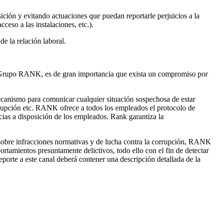
ción y evitando actuaciones que puedan reportarle perjuicios a la
ceso a las instalaciones, etc.).
de la relación laboral.
del Grupo RANK, es de gran importancia que exista un compromiso por
canismo para comunicar cualquier situación sospechosa de estar
rrupción etc. RANK ofrece a todos los empleados el protocolo de
ias a disposición de los empleados. Rank garantiza la
 sobre infracciones normativas y de lucha contra la corrupción, RANK
tamientos presuntamente delictivos, todo ello con el fin de detectar
porte a este canal deberá contener una descripción detallada de la