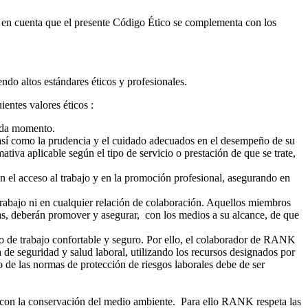
o en cuenta que el presente Código Ético se complementa con los
do altos estándares éticos y profesionales.
entes valores éticos :
cada momento.
así como la prudencia y el cuidado adecuados en el desempeño de su
tiva aplicable según el tipo de servicio o prestación de que se trate,
el acceso al trabajo y en la promoción profesional, asegurando en
l trabajo ni en cualquier relación de colaboración. Aquellos miembros
s, deberán promover y asegurar, con los medios a su alcance, de que
o de trabajo confortable y seguro. Por ello, el colaborador de RANK
de seguridad y salud laboral, utilizando los recursos designados por
 de las normas de protección de riesgos laborales debe de ser
con la conservación del medio ambiente. Para ello RANK respeta las