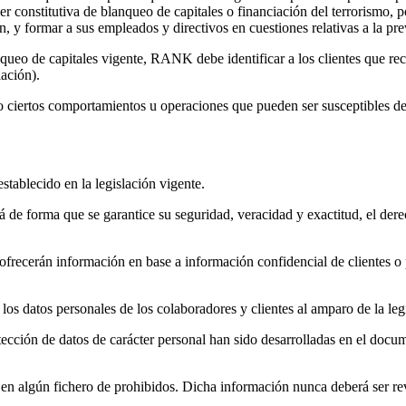
onstitutiva de blanqueo de capitales o financiación del terrorismo, po
, y formar a sus empleados y directivos en cuestiones relativas a la pr
queo de capitales vigente, RANK debe identificar a los clientes que rec
lación).
ciertos comportamientos u operaciones que pueden ser susceptibles de d
stablecido en la legislación vigente.
rá de forma que se garantice su seguridad, veracidad y exactitud, el der
ni ofrecerán información en base a información confidencial de client
 los datos personales de los colaboradores y clientes al amparo de la le
otección de datos de carácter personal han sido desarrolladas en el doc
to en algún fichero de prohibidos. Dicha información nunca deberá ser r