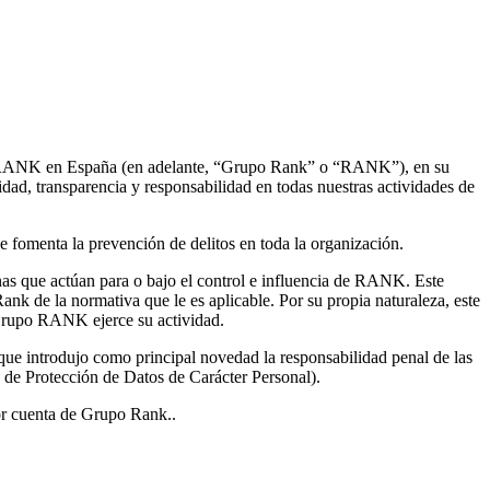
rupo RANK en España (en adelante, “Grupo Rank” o “RANK”), en su
d, transparencia y responsabilidad en todas nuestras actividades de
fomenta la prevención de delitos en toda la organización.
as que actúan para o bajo el control e influencia de RANK. Este
nk de la normativa que le es aplicable. Por su propia naturaleza, este
l Grupo RANK ejerce su actividad.
 que introdujo como principal novedad la responsabilidad penal de las
 o de Protección de Datos de Carácter Personal).
or cuenta de Grupo Rank..