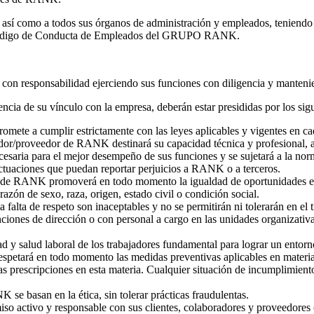
po, así como a todos sus órganos de administración y empleados, teniend
el Código de Conducta de Empleados del GRUPO RANK.
n responsabilidad ejerciendo sus funciones con diligencia y mantenien
a de su vínculo con la empresa, deberán estar presididas por los sigui
ete a cumplir estrictamente con las leyes aplicables y vigentes en 
dor/proveedor de RANK destinará su capacidad técnica y profesional, 
esaria para el mejor desempeño de sus funciones y se sujetará a la norma
actuaciones que puedan reportar perjuicios a RANK o a terceros.
r de RANK promoverá en todo momento la igualdad de oportunidades en 
azón de sexo, raza, origen, estado civil o condición social.
 la falta de respeto son inaceptables y no se permitirán ni tolerarán en e
nes de dirección o con personal a cargo en las unidades organizativa
 y salud laboral de los trabajadores fundamental para lograr un entorn
spetará en todo momento las medidas preventivas aplicables en materia 
s prescripciones en esta materia. Cualquier situación de incumplimiento
 se basan en la ética, sin tolerar prácticas fraudulentas.
activo y responsable con sus clientes, colaboradores y proveedores 