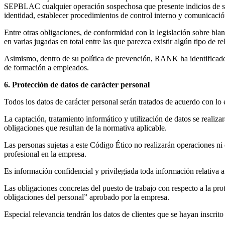
SEPBLAC cualquier operación sospechosa que presente indicios de ser c
identidad, establecer procedimientos de control interno y comunicación
Entre otras obligaciones, de conformidad con la legislación sobre blan
en varias jugadas en total entre las que parezca existir algún tipo de re
Asimismo, dentro de su política de prevención, RANK ha identificado 
de formación a empleados.
6. Protección de datos de carácter personal
Todos los datos de carácter personal serán tratados de acuerdo con lo e
La captación, tratamiento informático y utilización de datos se realiza
obligaciones que resultan de la normativa aplicable.
Las personas sujetas a este Código Ético no realizarán operaciones 
profesional en la empresa.
Es información confidencial y privilegiada toda información relativa a
Las obligaciones concretas del puesto de trabajo con respecto a la pr
obligaciones del personal” aprobado por la empresa.
Especial relevancia tendrán los datos de clientes que se hayan inscri