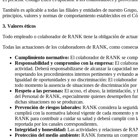
También es aplicable a todas las filiales y entidades de nuestro Gru
principios, valores y normas de comportamiento establecidos en 
3. Valores éticos
Todo empleado o colaborador de RANK tiene la obligación de actuar co
Todas las actuaciones de los colaboradores de RANK, como consecuenci
Cumplimiento normativo:
El colaborador de RANK se comprom
Responsabilidad y compromiso con la empresa:
El colabora
actividad. Deberá responsabilizarse de alcanzar la capacidad nec
respetando los procedimientos internos pertinentes y evitando 
Igualdad de oportunidades y no discriminación: El colaborado
todo momento la ausencia de situaciones de discriminación por r
Respeto a las personas:
El acoso, el abuso, la intimidación, y
del Personal de RANK, especialmente quienes desempeñen funcio
dichas situaciones no se produzcan.
Prevención de riesgos laborales:
RANK considera la seguridad
cumplirá con la normativa laboral vigente de cada momento y re
RANK para contribuir a cuidar su salud y deberá cumplir con la
reportada por los canales correspondientes.
Integridad y honestidad:
Las actividades y relaciones de RANK
Protección del medio ambiente:
RANK fomenta un compromiso 