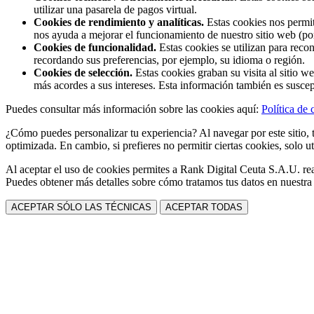
utilizar una pasarela de pagos virtual.
Cookies de rendimiento y analíticas.
Estas cookies nos permit
nos ayuda a mejorar el funcionamiento de nuestro sitio web (po
Cookies de funcionalidad.
Estas cookies se utilizan para reco
recordando sus preferencias, por ejemplo, su idioma o región.
Cookies de selección.
Estas cookies graban su visita al sitio w
más acordes a sus intereses. Esta información también es suscep
Puedes consultar más información sobre las cookies aquí:
Política de 
¿Cómo puedes personalizar tu experiencia? Al navegar por este sitio, t
optimizada. En cambio, si prefieres no permitir ciertas cookies, solo ut
Al aceptar el uso de cookies permites a Rank Digital Ceuta S.A.U. rea
Puedes obtener más detalles sobre cómo tratamos tus datos en nuestr
ACEPTAR SÓLO LAS TÉCNICAS
ACEPTAR TODAS