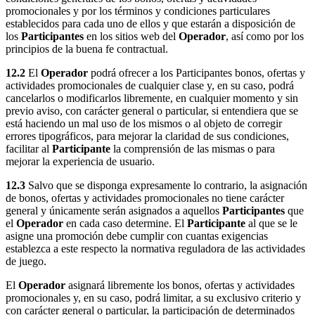
promocionales y por los términos y condiciones particulares
establecidos para cada uno de ellos y que estarán a disposición de
los
Participantes
en los sitios web del
Operador
, así como por los
principios de la buena fe contractual.
12.2
El
Operador
podrá ofrecer a los Participantes bonos, ofertas y
actividades promocionales de cualquier clase y, en su caso, podrá
cancelarlos o modificarlos libremente, en cualquier momento y sin
previo aviso, con carácter general o particular, si entendiera que se
está haciendo un mal uso de los mismos o al objeto de corregir
errores tipográficos, para mejorar la claridad de sus condiciones,
facilitar al
Participante
la comprensión de las mismas o para
mejorar la experiencia de usuario.
12.3
Salvo que se disponga expresamente lo contrario, la asignación
de bonos, ofertas y actividades promocionales no tiene carácter
general y únicamente serán asignados a aquellos
Participantes
que
el
Operador
en cada caso determine. El
Participante
al que se le
asigne una promoción debe cumplir con cuantas exigencias
establezca a este respecto la normativa reguladora de las actividades
de juego.
El
Operador
asignará libremente los bonos, ofertas y actividades
promocionales y, en su caso, podrá limitar, a su exclusivo criterio y
con carácter general o particular, la participación de determinados