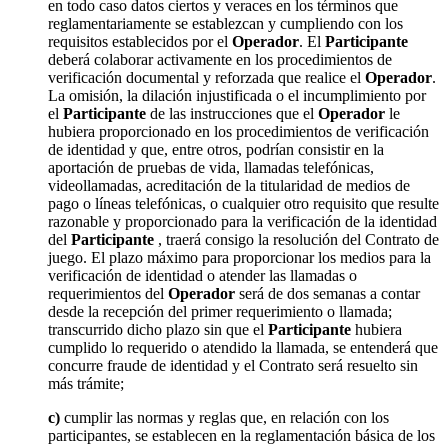
en todo caso datos ciertos y veraces en los términos que
reglamentariamente se establezcan y cumpliendo con los
requisitos establecidos por el
Operador
. El
Participante
deberá colaborar activamente en los procedimientos de
verificación documental y reforzada que realice el
Operador
.
La omisión, la dilación injustificada o el incumplimiento por
el
Participante
de las instrucciones que el
Operador
le
hubiera proporcionado en los procedimientos de verificación
de identidad y que, entre otros, podrían consistir en la
aportación de pruebas de vida, llamadas telefónicas,
videollamadas, acreditación de la titularidad de medios de
pago o líneas telefónicas, o cualquier otro requisito que resulte
razonable y proporcionado para la verificación de la identidad
del
Participante
, traerá consigo la resolución del Contrato de
juego. El plazo máximo para proporcionar los medios para la
verificación de identidad o atender las llamadas o
requerimientos del
Operador
será de dos semanas a contar
desde la recepción del primer requerimiento o llamada;
transcurrido dicho plazo sin que el
Participante
hubiera
cumplido lo requerido o atendido la llamada, se entenderá que
concurre fraude de identidad y el Contrato será resuelto sin
más trámite;
c)
cumplir las normas y reglas que, en relación con los
participantes, se establecen en la reglamentación básica de los