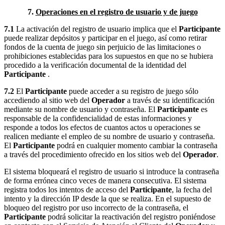
7.
Operaciones en el registro de usuario y de juego
7.1
La activación del registro de usuario implica que el
Participante
puede realizar depósitos y participar en el juego, así como retirar
fondos de la cuenta de juego sin perjuicio de las limitaciones o
prohibiciones establecidas para los supuestos en que no se hubiera
procedido a la verificación documental de la identidad del
Participante
.
7.2
El
Participante
puede acceder a su registro de juego sólo
accediendo al sitio web del
Operador
a través de su identificación
mediante su nombre de usuario y contraseña. El
Participante
es
responsable de la confidencialidad de estas informaciones y
responde a todos los efectos de cuantos actos u operaciones se
realicen mediante el empleo de su nombre de usuario y contraseña.
El
Participante
podrá en cualquier momento cambiar la contraseña
a través del procedimiento ofrecido en los sitios web del
Operador
.
El sistema bloqueará el registro de usuario si introduce la contraseña
de forma errónea cinco veces de manera consecutiva. El sistema
registra todos los intentos de acceso del
Participante
, la fecha del
intento y la dirección IP desde la que se realiza. En el supuesto de
bloqueo del registro por uso incorrecto de la contraseña, el
Participante
podrá solicitar la reactivación del registro poniéndose