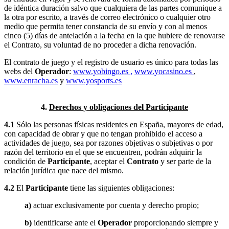
de idéntica duración salvo que cualquiera de las partes comunique a
la otra por escrito, a través de correo electrónico o cualquier otro
medio que permita tener constancia de su envío y con al menos
cinco (5) días de antelación a la fecha en la que hubiere de renovarse
el Contrato, su voluntad de no proceder a dicha renovación.
El contrato de juego y el registro de usuario es único para todas las
webs del
Operador
:
www.yobingo.es
,
www.yocasino.es
,
www.enracha.es
y
www.yosports.es
4.
Derechos y obligaciones del Participante
4.1
Sólo las personas físicas residentes en España, mayores de edad,
con capacidad de obrar y que no tengan prohibido el acceso a
actividades de juego, sea por razones objetivas o subjetivas o por
razón del territorio en el que se encuentren, podrán adquirir la
condición de
Participante
, aceptar el
Contrato
y ser parte de la
relación jurídica que nace del mismo.
4.2
El
Participante
tiene las siguientes obligaciones:
a)
actuar exclusivamente por cuenta y derecho propio;
b)
identificarse ante el
Operador
proporcionando siempre y