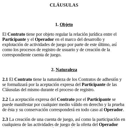
CLÁUSULAS
1.
Objeto
El
Contrato
tiene por objeto regular la relación jurídica entre el
Participante
y el
Operador
en el marco del desarrollo y
explotación de actividades de juego por parte de este último, así
como los procesos de registro de usuario y de creación de la
correspondiente cuenta de juego.
2.
Naturaleza
2.1
El
Contrato
tiene la naturaleza de los Contratos de adhesión y
se formalizará por la aceptación expresa del
Participante
de las
Cláusulas del mismo durante el proceso de registro.
2.2
La aceptación expresa del
Contrato
por el
Participante
se
puede manifestar por cualquier medio válido en derecho y la prueba
de ésta y su conservación corresponderá en todo caso al
Operador
.
2.3
La creación de una cuenta de juego, así como la participación en
cualquiera de las actividades de juego de la oferta del
Operador