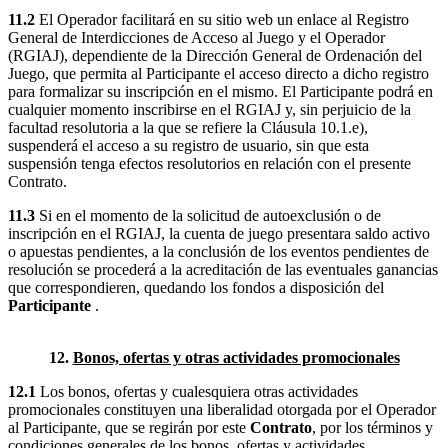
11.2
El Operador facilitará en su sitio web un enlace al Registro
General de Interdicciones de Acceso al Juego y el Operador
(RGIAJ), dependiente de la Dirección General de Ordenación del
Juego, que permita al Participante el acceso directo a dicho registro
para formalizar su inscripción en el mismo. El Participante podrá en
cualquier momento inscribirse en el RGIAJ y, sin perjuicio de la
facultad resolutoria a la que se refiere la Cláusula 10.1.e),
suspenderá el acceso a su registro de usuario, sin que esta
suspensión tenga efectos resolutorios en relación con el presente
Contrato.
11.3
Si en el momento de la solicitud de autoexclusión o de
inscripción en el RGIAJ, la cuenta de juego presentara saldo activo
o apuestas pendientes, a la conclusión de los eventos pendientes de
resolución se procederá a la acreditación de las eventuales ganancias
que correspondieren, quedando los fondos a disposición del
Participante
.
12.
Bonos, ofertas y otras actividades promocionales
12.1
Los bonos, ofertas y cualesquiera otras actividades
promocionales constituyen una liberalidad otorgada por el Operador
al Participante, que se regirán por este
Contrato
, por los términos y
condiciones generales de los bonos, ofertas y actividades