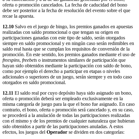
oferta o promoción cancelados. La fecha de caducidad del bono
debe ser posterior a la fecha de resolución del evento sobre el que
recae la apuesta.
12.10
Salvo en el juego de bingo, los premios ganados en apuestas
realizadas con saldo promocional o que tengan su origen en
participaciones ganadas con este tipo de saldo, serán otorgados
siempre en saldo promocional y en ningún caso serán redimibles en
saldo real hasta que se cumplan los requisitos de conversión de la
promoción. En este sentido, los premios ganados mediante el uso de
freespins
,
freebets
o instrumentos similares de participación que
hayan sido obtenidos mediante la participación con saldo de bono,
como por ejemplo el derecho a participar en etapas o niveles
adicionales o superiores de un juego, serán siempre y en todo caso
otorgados en saldo promocional.
12.11
El saldo real por cuyo depósito haya sido asignado un bono,
oferta o promoción deberá ser empleado exclusivamente en la
misma categoría de juego para la que el bono fue asignado. En caso
contrario, el bono, oferta o promoción será cancelado y, en su caso,
se procederá a la anulación de todas las participaciones realizadas
con el mismo y de los premios de cualquier naturaleza que hubieran
sido obtenidos a partir de las participaciones anuladas. A estos
efectos, los juegos del
Operador
se dividen en dos categorías: