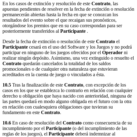
En los casos de extinción y resolución de este
Contrato
, las
apuestas pendientes de resolver en la fecha de extinción o resolución
permanecerán abiertas hasta la fecha en que se conozcan los
resultados del evento sobre el que recaigan sus pronósticos,
otorgándose los premios que en su caso correspondan para ser
posteriormente transferidos al
Participante
.
Desde la fecha de extinción o resolución de este
Contrato
el
Participante
cesará en el uso del Software y los Juegos y no podrá
participar en ninguno de los juegos ofrecidos por el
Operador
ni
realizar ningún depósito. Asimismo, una vez extinguido o resuelto el
Contrato
quedarán cancelados la totalidad de los saldos
promocionales o de cualquier otra naturaleza que estuvieran
acreditados en la cuenta de juego o vinculados a ésta.
10.5
Tras la finalización de este
Contrato
, con excepción de los
casos en los que se establezca lo contrario en relación con cualquier
derecho u obligación que haya nacido con anterioridad, ninguna de
las partes quedará en modo alguno obligada en el futuro con la otra
en relación con cualesquiera obligaciones que tuvieran su
fundamento en este
Contrato
.
10.6
En caso de resolución del
Contrato
como consecuencia de su
incumplimiento por el
Participante
(o del incumplimiento de las
reglas de los juegos), el
Participante
deberá indemnizar al