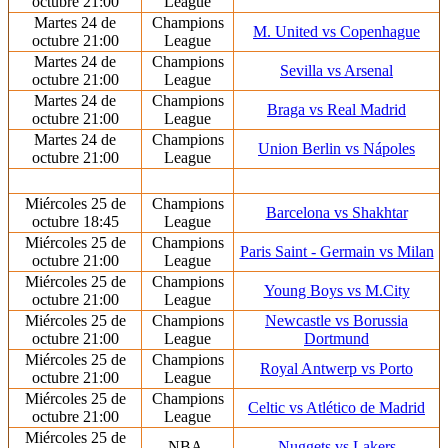
octubre 21:00
League
Martes 24 de
Champions
M. United vs Copenhague
octubre 21:00
League
Martes 24 de
Champions
Sevilla vs Arsenal
octubre 21:00
League
Martes 24 de
Champions
Braga vs Real Madrid
octubre 21:00
League
Martes 24 de
Champions
Union Berlin vs Nápoles
octubre 21:00
League
Miércoles 25 de
Champions
Barcelona vs Shakhtar
octubre 18:45
League
Miércoles 25 de
Champions
Paris Saint - Germain vs Milan
octubre 21:00
League
Miércoles 25 de
Champions
Young Boys vs M.City
octubre 21:00
League
Miércoles 25 de
Champions
Newcastle vs Borussia
octubre 21:00
League
Dortmund
Miércoles 25 de
Champions
Royal Antwerp vs Porto
octubre 21:00
League
Miércoles 25 de
Champions
Celtic vs Atlético de Madrid
octubre 21:00
League
Miércoles 25 de
NBA
Nuggets vs Lakers