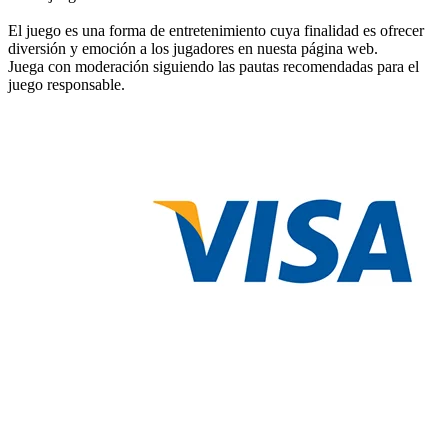
El juego es una forma de entretenimiento cuya finalidad es ofrecer
diversión y emoción a los jugadores en nuesta página web.
Juega con moderación siguiendo las pautas recomendadas para el
juego responsable.