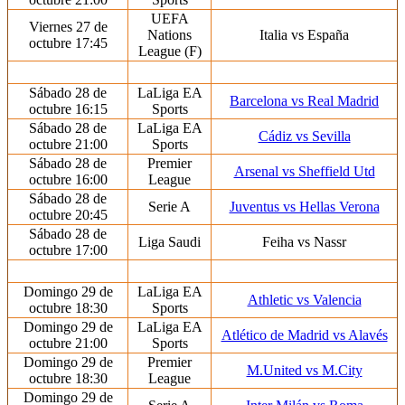
UEFA
Viernes 27 de
Nations
Italia vs España
octubre 17:45
League (F)
Sábado 28 de
LaLiga EA
Barcelona vs Real Madrid
octubre 16:15
Sports
Sábado 28 de
LaLiga EA
Cádiz vs Sevilla
octubre 21:00
Sports
Sábado 28 de
Premier
Arsenal vs Sheffield Utd
octubre 16:00
League
Sábado 28 de
Serie A
Juventus vs Hellas Verona
octubre 20:45
Sábado 28 de
Liga Saudi
Feiha vs Nassr
octubre 17:00
Domingo 29 de
LaLiga EA
Athletic vs Valencia
octubre 18:30
Sports
Domingo 29 de
LaLiga EA
Atlético de Madrid vs Alavés
octubre 21:00
Sports
Domingo 29 de
Premier
M.United vs M.City
octubre 18:30
League
Domingo 29 de