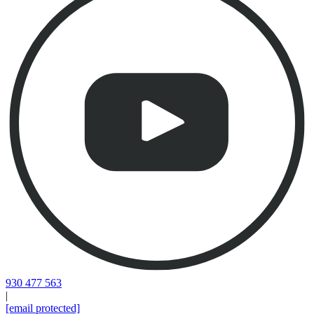
930 477 563
|
[email protected]