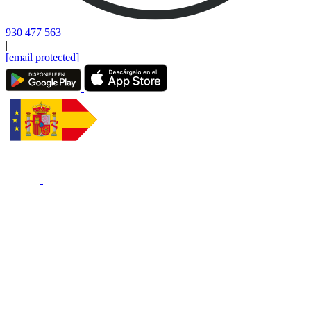
930 477 563
|
[email protected]