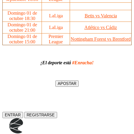
Domingo 01 de
LaLiga
Betis vs Valencia
octubre 18:30
Domingo 01 de
LaLiga
Atlético vs Cádiz
octubre 21:00
Domingo 01 de
Premier
Nottingham Forest vs Brentford
octubre 15:00
League
¡El deporte está
#Enracha!
APOSTAR
ENTRAR
REGISTRARSE