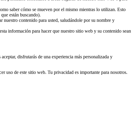
 como saber cómo se mueven por el mismo mientras lo utilizan. Esto
o que están buscando).
zar nuestro contenido para usted, saludándole por su nombre y
s esta información para hacer que nuestro sitio web y su contenido sean
s aceptar, disfrutarás de una experiencia más personalizada y
er uso de este sitio web. Tu privacidad es importante para nosotros.