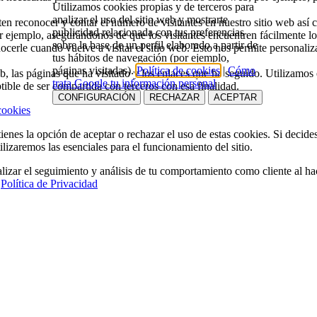
Utilizamos cookies propias y de terceros para
analizar el uso del sitio web y mostrarte
en reconocer y contar el número de visitantes en nuestro sitio web así
publicidad relacionada con tus preferencias
r ejemplo, asegurándonos de que los visitantes encuentren fácilmente l
sobre la base de un perfil elaborado a partir de
nocerle cuando vuelve a visitar el sitio web. Esto nos permite personali
tus hábitos de navegación (por ejemplo,
páginas visitadas).
Política de cookies
|
Cómo
eb, las páginas que ha visitado y los enlaces que ha seguido. Utilizamo
trata Google tu información personal
tible de ser compartida con terceros con esa finalidad.
CONFIGURACIÓN
RECHAZAR
ACEPTAR
cookies
ienes la opción de aceptar o rechazar el uso de estas cookies. Si decide
ilizaremos las esenciales para el funcionamiento del sitio.
lizar el seguimiento y análisis de tu comportamiento como cliente al hac
a
Política de Privacidad