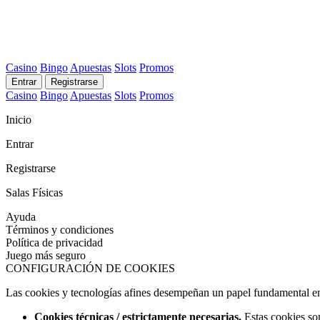
Casino
Bingo
Apuestas
Slots
Promos
Entrar
Registrarse
Casino
Bingo
Apuestas
Slots
Promos
Inicio
Entrar
Registrarse
Salas Físicas
Ayuda
Términos y condiciones
Política de privacidad
Juego más seguro
CONFIGURACIÓN DE COOKIES
Las cookies y tecnologías afines desempeñan un papel fundamental en t
Cookies técnicas / estrictamente necesarias.
Estas cookies son