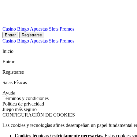
Casino
Bingo
Apuestas
Slots
Promos
Entrar
Registrarse
Casino
Bingo
Apuestas
Slots
Promos
Inicio
Entrar
Registrarse
Salas Físicas
Ayuda
Términos y condiciones
Política de privacidad
Juego más seguro
CONFIGURACIÓN DE COOKIES
Las cookies y tecnologías afines desempeñan un papel fundamental en t
Cookies técnicas / estrictamente necesarias.
Estas cookies son