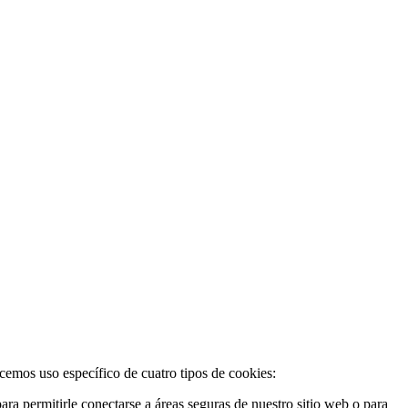
acemos uso específico de cuatro tipos de cookies:
ra permitirle conectarse a áreas seguras de nuestro sitio web o para