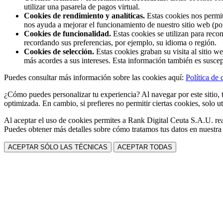
utilizar una pasarela de pagos virtual.
Cookies de rendimiento y analíticas.
Estas cookies nos permit
nos ayuda a mejorar el funcionamiento de nuestro sitio web (po
Cookies de funcionalidad.
Estas cookies se utilizan para reco
recordando sus preferencias, por ejemplo, su idioma o región.
Cookies de selección.
Estas cookies graban su visita al sitio w
más acordes a sus intereses. Esta información también es suscep
Puedes consultar más información sobre las cookies aquí:
Política de 
¿Cómo puedes personalizar tu experiencia? Al navegar por este sitio, t
optimizada. En cambio, si prefieres no permitir ciertas cookies, solo ut
Al aceptar el uso de cookies permites a Rank Digital Ceuta S.A.U. rea
Puedes obtener más detalles sobre cómo tratamos tus datos en nuestr
ACEPTAR SÓLO LAS TÉCNICAS
ACEPTAR TODAS