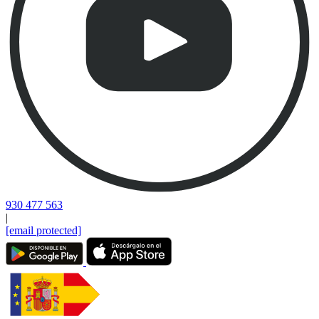
930 477 563
|
[email protected]