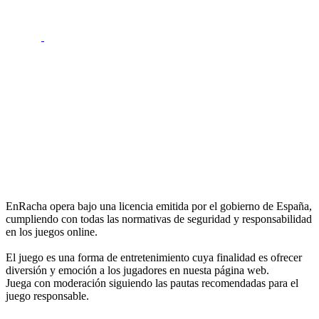
EnRacha opera bajo una licencia emitida por el gobierno de España,
cumpliendo con todas las normativas de seguridad y responsabilidad
en los juegos online.
El juego es una forma de entretenimiento cuya finalidad es ofrecer
diversión y emoción a los jugadores en nuesta página web.
Juega con moderación siguiendo las pautas recomendadas para el
juego responsable.