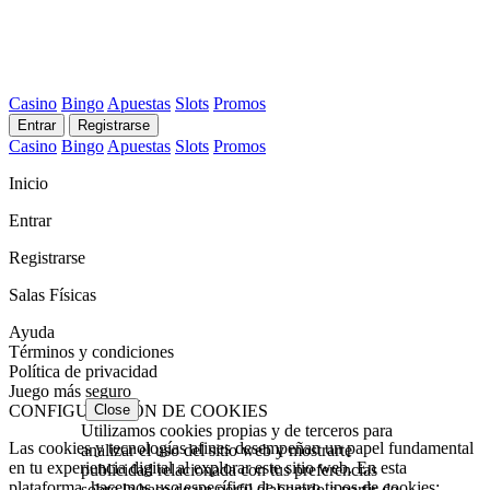
Casino
Bingo
Apuestas
Slots
Promos
Entrar
Registrarse
Casino
Bingo
Apuestas
Slots
Promos
Inicio
Entrar
Registrarse
Salas Físicas
Ayuda
Términos y condiciones
Política de privacidad
Juego más seguro
CONFIGURACIÓN DE COOKIES
Close
Utilizamos cookies propias y de terceros para
Las cookies y tecnologías afines desempeñan un papel fundamental
analizar el uso del sitio web y mostrarte
en tu experiencia digital al explorar este sitio web. En esta
publicidad relacionada con tus preferencias
plataforma, hacemos uso específico de cuatro tipos de cookies:
sobre la base de un perfil elaborado a partir de