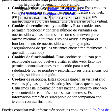
tus hábitos de navegación (por ejemplo,
Cookies técnicas / estrictamente necesarias.
Estas cookies
páginas visitadas).
Política de cookies
|
Cómo
son necesarias para el funcionamiento de nuestro sitio web,
trata Google tu información personal
por ejemplo, para permitirle conectarse a áreas seguras de
CONFIGURACIÓN
RECHAZAR
ACEPTAR
nuestro sitio web o para utilizar una pasarela de pagos virtual.
Cookies de rendimiento y analíticas.
Estas cookies nos
permiten reconocer y contar el número de visitantes en
nuestro sitio web así como saber cómo se mueven por el
mismo mientras lo utilizan. Esto nos ayuda a mejorar el
funcionamiento de nuestro sitio web (por ejemplo,
asegurándonos de que los visitantes encuentren fácilmente lo
que están buscando).
Cookies de funcionalidad.
Estas cookies se utilizan para
reconocerle cuando vuelve a visitar el sitio web. Esto nos
permite personalizar nuestro contenido para usted,
saludándole por su nombre y recordando sus preferencias, por
ejemplo, su idioma o región.
Cookies de selección.
Estas cookies graban su visita al sitio
web, las páginas que ha visitado y los enlaces que ha seguido.
Utilizamos esta información para hacer que nuestro sitio web
y su contenido sean más acordes a sus intereses. Esta
información también es susceptible de ser compartida con
terceros con esa finalidad.
Puedes consultar más información sobre las cookies aquí:
Política de