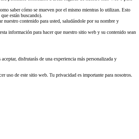
 como saber cómo se mueven por el mismo mientras lo utilizan. Esto
o que están buscando).
zar nuestro contenido para usted, saludándole por su nombre y
s esta información para hacer que nuestro sitio web y su contenido sean
s aceptar, disfrutarás de una experiencia más personalizada y
er uso de este sitio web. Tu privacidad es importante para nosotros.