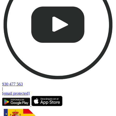
930 477 563
|
[email protected]