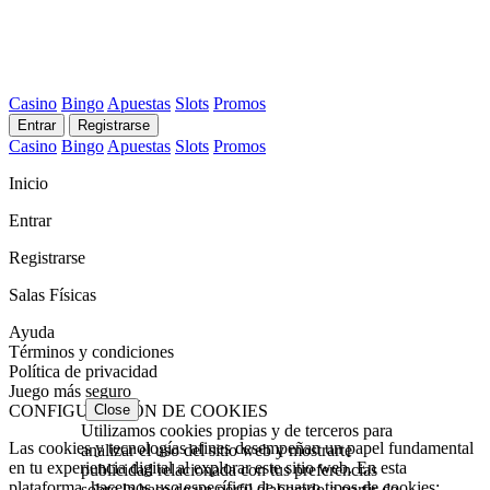
Casino
Bingo
Apuestas
Slots
Promos
Entrar
Registrarse
Casino
Bingo
Apuestas
Slots
Promos
Inicio
Entrar
Registrarse
Salas Físicas
Ayuda
Términos y condiciones
Política de privacidad
Juego más seguro
CONFIGURACIÓN DE COOKIES
Close
Utilizamos cookies propias y de terceros para
Las cookies y tecnologías afines desempeñan un papel fundamental
analizar el uso del sitio web y mostrarte
en tu experiencia digital al explorar este sitio web. En esta
publicidad relacionada con tus preferencias
plataforma, hacemos uso específico de cuatro tipos de cookies:
sobre la base de un perfil elaborado a partir de