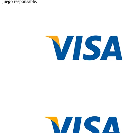
juego responsable.