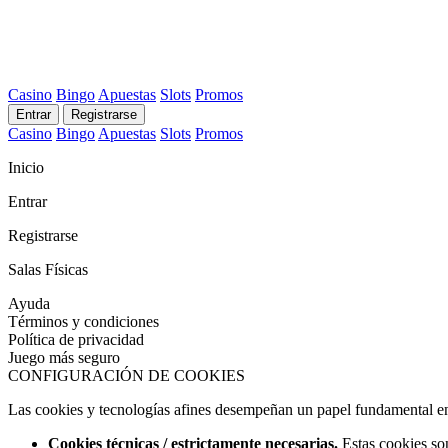
Casino
Bingo
Apuestas
Slots
Promos
Entrar
Registrarse
Casino
Bingo
Apuestas
Slots
Promos
Inicio
Entrar
Registrarse
Salas Físicas
Ayuda
Términos y condiciones
Política de privacidad
Juego más seguro
CONFIGURACIÓN DE COOKIES
Las cookies y tecnologías afines desempeñan un papel fundamental en t
Cookies técnicas / estrictamente necesarias.
Estas cookies son