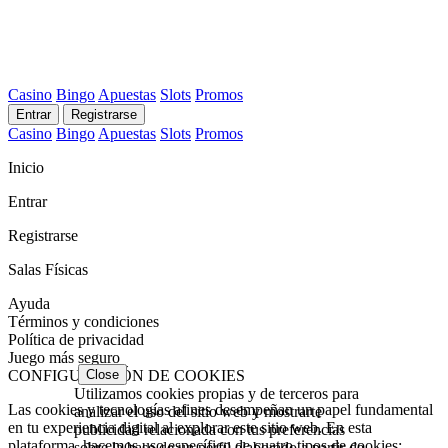
Casino
Bingo
Apuestas
Slots
Promos
Entrar
Registrarse
Casino
Bingo
Apuestas
Slots
Promos
Inicio
Entrar
Registrarse
Salas Físicas
Ayuda
Términos y condiciones
Política de privacidad
Juego más seguro
CONFIGURACIÓN DE COOKIES
Close
Utilizamos cookies propias y de terceros para
Las cookies y tecnologías afines desempeñan un papel fundamental
analizar el uso del sitio web y mostrarte
en tu experiencia digital al explorar este sitio web. En esta
publicidad relacionada con tus preferencias
plataforma, hacemos uso específico de cuatro tipos de cookies:
sobre la base de un perfil elaborado a partir de