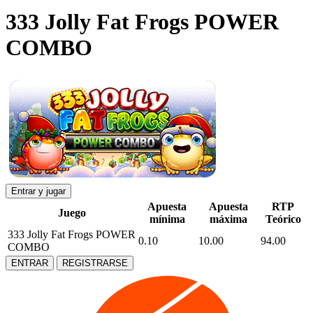
333 Jolly Fat Frogs POWER
COMBO
Entrar y jugar
Apuesta
Apuesta
RTP
Juego
mínima
máxima
Teórico
333 Jolly Fat Frogs POWER
0.10
10.00
94.00
COMBO
ENTRAR
REGISTRARSE