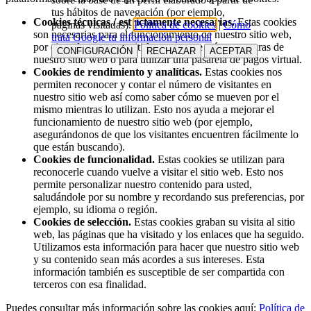
tus hábitos de navegación (por ejemplo,
Cookies técnicas / estrictamente necesarias.
Estas cookies
páginas visitadas).
Política de cookies
|
Cómo
son necesarias para el funcionamiento de nuestro sitio web,
trata Google tu información personal
por ejemplo, para permitirle conectarse a áreas seguras de
CONFIGURACIÓN
RECHAZAR
ACEPTAR
nuestro sitio web o para utilizar una pasarela de pagos virtual.
Cookies de rendimiento y analíticas.
Estas cookies nos
permiten reconocer y contar el número de visitantes en
nuestro sitio web así como saber cómo se mueven por el
mismo mientras lo utilizan. Esto nos ayuda a mejorar el
funcionamiento de nuestro sitio web (por ejemplo,
asegurándonos de que los visitantes encuentren fácilmente lo
que están buscando).
Cookies de funcionalidad.
Estas cookies se utilizan para
reconocerle cuando vuelve a visitar el sitio web. Esto nos
permite personalizar nuestro contenido para usted,
saludándole por su nombre y recordando sus preferencias, por
ejemplo, su idioma o región.
Cookies de selección.
Estas cookies graban su visita al sitio
web, las páginas que ha visitado y los enlaces que ha seguido.
Utilizamos esta información para hacer que nuestro sitio web
y su contenido sean más acordes a sus intereses. Esta
información también es susceptible de ser compartida con
terceros con esa finalidad.
Puedes consultar más información sobre las cookies aquí:
Política de