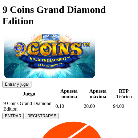
9 Coins Grand Diamond
Edition
Entrar y jugar
Apuesta
Apuesta
RTP
Juego
mínima
máxima
Teórico
9 Coins Grand Diamond
0.10
20.00
94.00
Edition
ENTRAR
REGISTRARSE