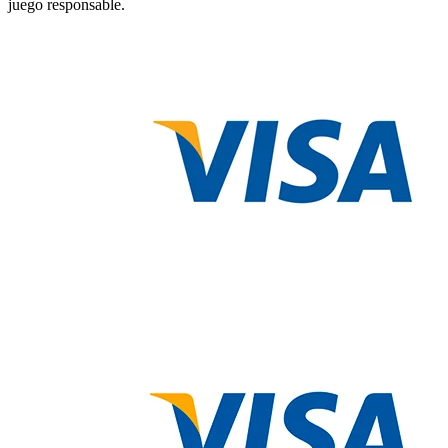
juego responsable.