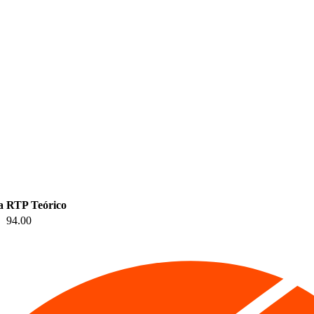
a
RTP Teórico
94.00