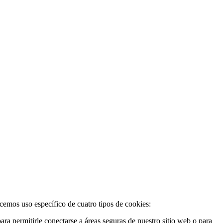
acemos uso específico de cuatro tipos de cookies:
ra permitirle conectarse a áreas seguras de nuestro sitio web o para