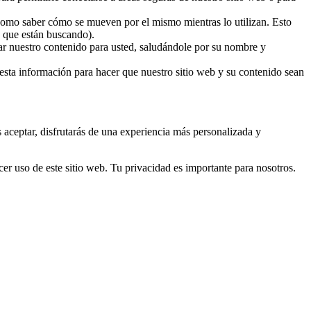
 como saber cómo se mueven por el mismo mientras lo utilizan. Esto
o que están buscando).
zar nuestro contenido para usted, saludándole por su nombre y
s esta información para hacer que nuestro sitio web y su contenido sean
s aceptar, disfrutarás de una experiencia más personalizada y
er uso de este sitio web. Tu privacidad es importante para nosotros.