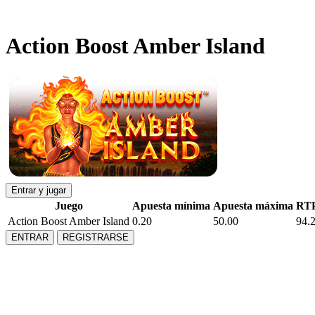
Action Boost Amber Island
Entrar y jugar
Juego
Apuesta mínima
Apuesta máxima
RTP
Action Boost Amber Island
0.20
50.00
94.
ENTRAR
REGISTRARSE