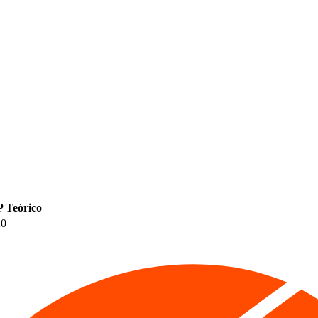
 Teórico
20