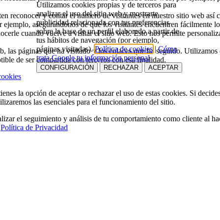
Utilizamos cookies propias y de terceros para
analizar el uso del sitio web y mostrarte
en reconocer y contar el número de visitantes en nuestro sitio web así
publicidad relacionada con tus preferencias
r ejemplo, asegurándonos de que los visitantes encuentren fácilmente l
sobre la base de un perfil elaborado a partir de
nocerle cuando vuelve a visitar el sitio web. Esto nos permite personali
tus hábitos de navegación (por ejemplo,
páginas visitadas).
Política de cookies
|
Cómo
eb, las páginas que ha visitado y los enlaces que ha seguido. Utilizamo
trata Google tu información personal
tible de ser compartida con terceros con esa finalidad.
CONFIGURACIÓN
RECHAZAR
ACEPTAR
cookies
ienes la opción de aceptar o rechazar el uso de estas cookies. Si decide
ilizaremos las esenciales para el funcionamiento del sitio.
lizar el seguimiento y análisis de tu comportamiento como cliente al hac
a
Política de Privacidad