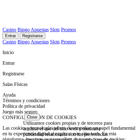
Casino
Bingo
Apuestas
Slots
Promos
Entrar
Registrarse
Casino
Bingo
Apuestas
Slots
Promos
Inicio
Entrar
Registrarse
Salas Físicas
Ayuda
Términos y condiciones
Política de privacidad
Juego más seguro
CONFIGURACIÓN DE COOKIES
Close
Utilizamos cookies propias y de terceros para
Las cookies y tecnologías afines desempeñan un papel fundamental
analizar el uso del sitio web y mostrarte
en tu experiencia digital al explorar este sitio web. En esta
publicidad relacionada con tus preferencias
plataforma, hacemos uso específico de cuatro tipos de cookies:
sobre la base de un perfil elaborado a partir de