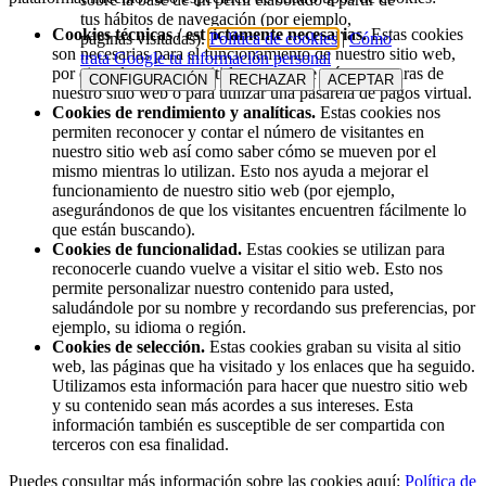
tus hábitos de navegación (por ejemplo,
Cookies técnicas / estrictamente necesarias.
Estas cookies
páginas visitadas).
Política de cookies
|
Cómo
son necesarias para el funcionamiento de nuestro sitio web,
trata Google tu información personal
por ejemplo, para permitirle conectarse a áreas seguras de
CONFIGURACIÓN
RECHAZAR
ACEPTAR
nuestro sitio web o para utilizar una pasarela de pagos virtual.
Cookies de rendimiento y analíticas.
Estas cookies nos
permiten reconocer y contar el número de visitantes en
nuestro sitio web así como saber cómo se mueven por el
mismo mientras lo utilizan. Esto nos ayuda a mejorar el
funcionamiento de nuestro sitio web (por ejemplo,
asegurándonos de que los visitantes encuentren fácilmente lo
que están buscando).
Cookies de funcionalidad.
Estas cookies se utilizan para
reconocerle cuando vuelve a visitar el sitio web. Esto nos
permite personalizar nuestro contenido para usted,
saludándole por su nombre y recordando sus preferencias, por
ejemplo, su idioma o región.
Cookies de selección.
Estas cookies graban su visita al sitio
web, las páginas que ha visitado y los enlaces que ha seguido.
Utilizamos esta información para hacer que nuestro sitio web
y su contenido sean más acordes a sus intereses. Esta
información también es susceptible de ser compartida con
terceros con esa finalidad.
Puedes consultar más información sobre las cookies aquí:
Política de