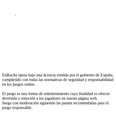
EnRacha opera bajo una licencia emitida por el gobierno de España,
cumpliendo con todas las normativas de seguridad y responsabilidad
en los juegos online.
El juego es una forma de entretenimiento cuya finalidad es ofrecer
diversión y emoción a los jugadores en nuesta página web.
Juega con moderación siguiendo las pautas recomendadas para el
juego responsable.