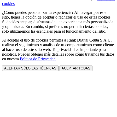
cookies
¿Cómo puedes personalizar tu experiencia? Al navegar por este
sitio, tienes la opción de aceptar o rechazar el uso de estas cookies.
Si decides aceptar, disfrutarás de una experiencia más personalizada
y optimizada. En cambio, si prefieres no permitir ciertas cookies,
solo utilizaremos las esenciales para el funcionamiento del sitio.
Al aceptar el uso de cookies permites a Rank Digital Ceuta S.A.U.
realizar el seguimiento y análisis de tu comportamiento como cliente
al hacer uso de este sitio web. Tu privacidad es importante para
nosotros. Puedes obtener más detalles sobre cómo tratamos tus datos
en nuestra
Política de Privacidad
ACEPTAR SÓLO LAS TÉCNICAS
ACEPTAR TODAS