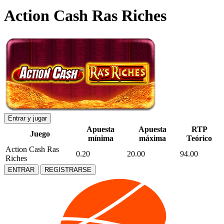
Action Cash Ras Riches
Entrar y jugar
Apuesta
Apuesta
RTP
Juego
mínima
máxima
Teórico
Action Cash Ras
0.20
20.00
94.00
Riches
ENTRAR
REGISTRARSE