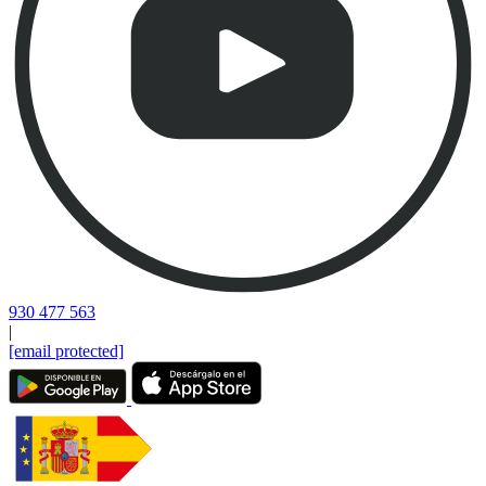
930 477 563
|
[email protected]