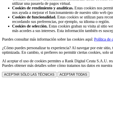
utilizar una pasarela de pagos virtual.
Cookies de rendimiento y analíticas.
Estas cookies nos permit
nos ayuda a mejorar el funcionamiento de nuestro sitio web (po
Cookies de funcionalidad.
Estas cookies se utilizan para reco
recordando sus preferencias, por ejemplo, su idioma o región.
Cookies de selección.
Estas cookies graban su visita al sitio w
más acordes a sus intereses. Esta información también es suscep
Puedes consultar más información sobre las cookies aquí:
Política de 
¿Cómo puedes personalizar tu experiencia? Al navegar por este sitio, t
optimizada. En cambio, si prefieres no permitir ciertas cookies, solo ut
Al aceptar el uso de cookies permites a Rank Digital Ceuta S.A.U. rea
Puedes obtener más detalles sobre cómo tratamos tus datos en nuestr
ACEPTAR SÓLO LAS TÉCNICAS
ACEPTAR TODAS