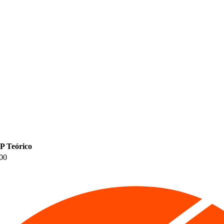
P Teórico
00