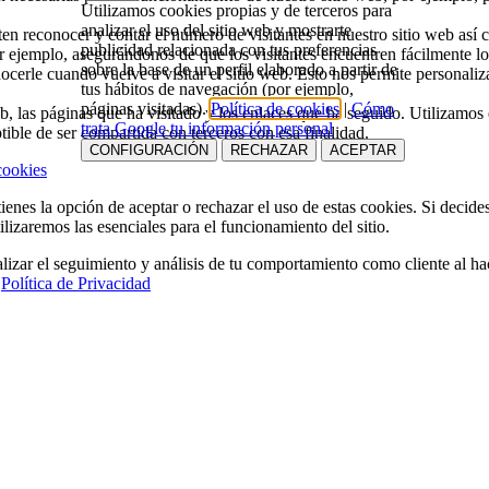
Utilizamos cookies propias y de terceros para
analizar el uso del sitio web y mostrarte
en reconocer y contar el número de visitantes en nuestro sitio web así
publicidad relacionada con tus preferencias
r ejemplo, asegurándonos de que los visitantes encuentren fácilmente l
sobre la base de un perfil elaborado a partir de
nocerle cuando vuelve a visitar el sitio web. Esto nos permite personali
tus hábitos de navegación (por ejemplo,
páginas visitadas).
Política de cookies
|
Cómo
eb, las páginas que ha visitado y los enlaces que ha seguido. Utilizamo
trata Google tu información personal
tible de ser compartida con terceros con esa finalidad.
CONFIGURACIÓN
RECHAZAR
ACEPTAR
cookies
ienes la opción de aceptar o rechazar el uso de estas cookies. Si decide
ilizaremos las esenciales para el funcionamiento del sitio.
lizar el seguimiento y análisis de tu comportamiento como cliente al hac
a
Política de Privacidad