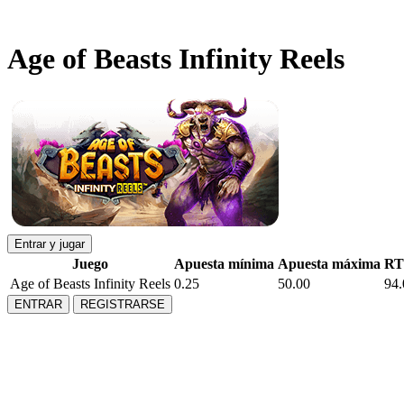
Age of Beasts Infinity Reels
Entrar y jugar
Juego
Apuesta mínima
Apuesta máxima
RT
Age of Beasts Infinity Reels
0.25
50.00
94.
ENTRAR
REGISTRARSE