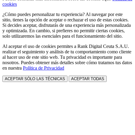
cookies
¿Cómo puedes personalizar tu experiencia? Al navegar por este
sitio, tienes la opción de aceptar o rechazar el uso de estas cookies.
Si decides aceptar, disfrutarás de una experiencia más personalizada
y optimizada. En cambio, si prefieres no permitir ciertas cookies,
solo utilizaremos las esenciales para el funcionamiento del sitio.
Al aceptar el uso de cookies permites a Rank Digital Ceuta S.A.U.
realizar el seguimiento y análisis de tu comportamiento como cliente
al hacer uso de este sitio web. Tu privacidad es importante para
nosotros. Puedes obtener más detalles sobre cómo tratamos tus datos
en nuestra
Política de Privacidad
ACEPTAR SÓLO LAS TÉCNICAS
ACEPTAR TODAS