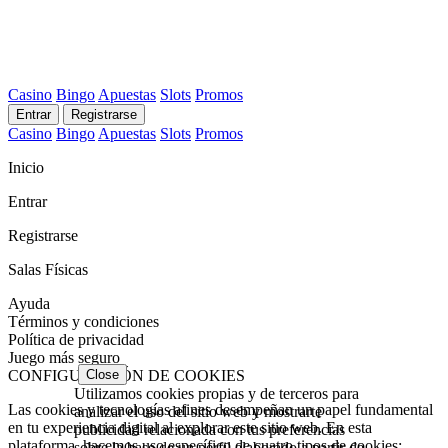
Casino
Bingo
Apuestas
Slots
Promos
Entrar
Registrarse
Casino
Bingo
Apuestas
Slots
Promos
Inicio
Entrar
Registrarse
Salas Físicas
Ayuda
Términos y condiciones
Política de privacidad
Juego más seguro
CONFIGURACIÓN DE COOKIES
Close
Utilizamos cookies propias y de terceros para
Las cookies y tecnologías afines desempeñan un papel fundamental
analizar el uso del sitio web y mostrarte
en tu experiencia digital al explorar este sitio web. En esta
publicidad relacionada con tus preferencias
plataforma, hacemos uso específico de cuatro tipos de cookies:
sobre la base de un perfil elaborado a partir de