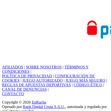
AFILIADOS
|
SOBRE NOSOTROS
|
TÉRMINOS Y
CONDICIONES
|
POLÍTICA DE PRIVACIDAD
|
CONFIGURACIÓN DE
COOKIES
|
JUEGO AUTORIZADO
|
JUEGO MÁS SEGURO
|
REGLAS DE APUESTAS DEPORTIVAS
|
CÓDIGO ÉTICO
|
CANAL DE DENUNCIAS
|
CONTACTO
Copyright © 2026
EnRacha
Operado por
Rank Digital Ceuta S.A.U.
, autorizada y regulada por