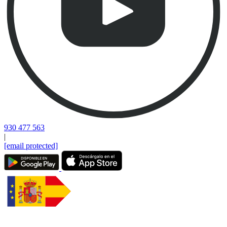
930 477 563
|
[email protected]