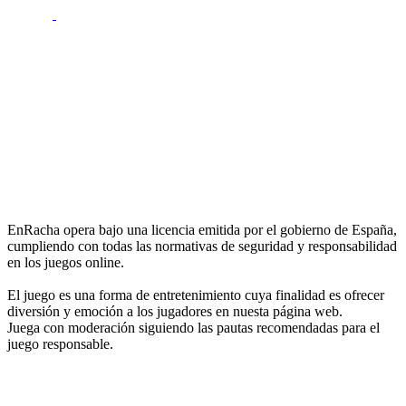
EnRacha opera bajo una licencia emitida por el gobierno de España,
cumpliendo con todas las normativas de seguridad y responsabilidad
en los juegos online.
El juego es una forma de entretenimiento cuya finalidad es ofrecer
diversión y emoción a los jugadores en nuesta página web.
Juega con moderación siguiendo las pautas recomendadas para el
juego responsable.