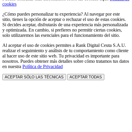
cookies
¿Cómo puedes personalizar tu experiencia? Al navegar por este
sitio, tienes la opción de aceptar o rechazar el uso de estas cookies.
Si decides aceptar, disfrutarás de una experiencia más personalizada
y optimizada. En cambio, si prefieres no permitir ciertas cookies,
solo utilizaremos las esenciales para el funcionamiento del sitio.
Al aceptar el uso de cookies permites a Rank Digital Ceuta S.A.U.
realizar el seguimiento y análisis de tu comportamiento como cliente
al hacer uso de este sitio web. Tu privacidad es importante para
nosotros. Puedes obtener más detalles sobre cómo tratamos tus datos
en nuestra
Política de Privacidad
ACEPTAR SÓLO LAS TÉCNICAS
ACEPTAR TODAS