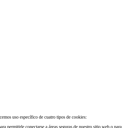
acemos uso específico de cuatro tipos de cookies:
ra permitirle conectarse a áreas seguras de nuestro sitio web o para