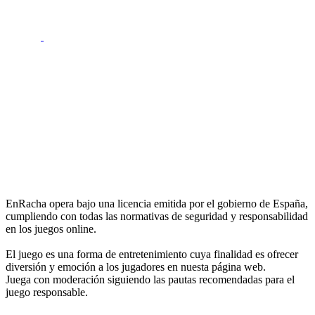
EnRacha opera bajo una licencia emitida por el gobierno de España,
cumpliendo con todas las normativas de seguridad y responsabilidad
en los juegos online.
El juego es una forma de entretenimiento cuya finalidad es ofrecer
diversión y emoción a los jugadores en nuesta página web.
Juega con moderación siguiendo las pautas recomendadas para el
juego responsable.