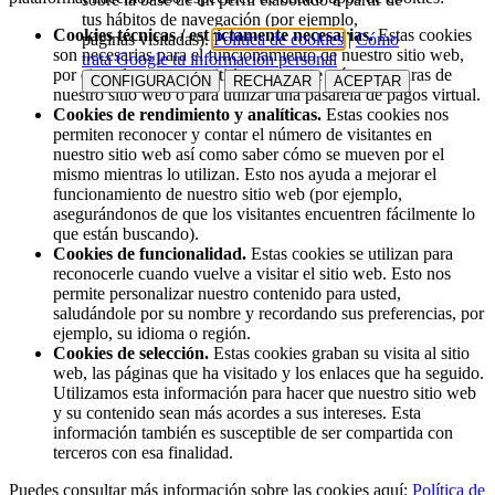
tus hábitos de navegación (por ejemplo,
Cookies técnicas / estrictamente necesarias.
Estas cookies
páginas visitadas).
Política de cookies
|
Cómo
son necesarias para el funcionamiento de nuestro sitio web,
trata Google tu información personal
por ejemplo, para permitirle conectarse a áreas seguras de
CONFIGURACIÓN
RECHAZAR
ACEPTAR
nuestro sitio web o para utilizar una pasarela de pagos virtual.
Cookies de rendimiento y analíticas.
Estas cookies nos
permiten reconocer y contar el número de visitantes en
nuestro sitio web así como saber cómo se mueven por el
mismo mientras lo utilizan. Esto nos ayuda a mejorar el
funcionamiento de nuestro sitio web (por ejemplo,
asegurándonos de que los visitantes encuentren fácilmente lo
que están buscando).
Cookies de funcionalidad.
Estas cookies se utilizan para
reconocerle cuando vuelve a visitar el sitio web. Esto nos
permite personalizar nuestro contenido para usted,
saludándole por su nombre y recordando sus preferencias, por
ejemplo, su idioma o región.
Cookies de selección.
Estas cookies graban su visita al sitio
web, las páginas que ha visitado y los enlaces que ha seguido.
Utilizamos esta información para hacer que nuestro sitio web
y su contenido sean más acordes a sus intereses. Esta
información también es susceptible de ser compartida con
terceros con esa finalidad.
Puedes consultar más información sobre las cookies aquí:
Política de