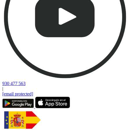
930 477 563
|
[email protected]