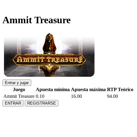
Ammit Treasure
Entrar y jugar
Juego
Apuesta mínima
Apuesta máxima
RTP Teórico
Ammit Treasure
0.10
16.00
94.00
ENTRAR
REGISTRARSE