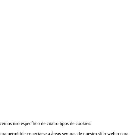
acemos uso específico de cuatro tipos de cookies:
ra permitirle conectarse a áreas seguras de nuestro sitio web o para