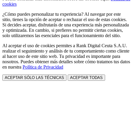
cookies
¿Cómo puedes personalizar tu experiencia? Al navegar por este
sitio, tienes la opción de aceptar o rechazar el uso de estas cookies.
Si decides aceptar, disfrutarás de una experiencia más personalizada
y optimizada. En cambio, si prefieres no permitir ciertas cookies,
solo utilizaremos las esenciales para el funcionamiento del sitio.
Al aceptar el uso de cookies permites a Rank Digital Ceuta S.A.U.
realizar el seguimiento y análisis de tu comportamiento como cliente
al hacer uso de este sitio web. Tu privacidad es importante para
nosotros. Puedes obtener más detalles sobre cómo tratamos tus datos
en nuestra
Política de Privacidad
ACEPTAR SÓLO LAS TÉCNICAS
ACEPTAR TODAS