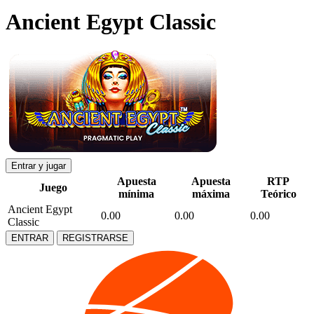
Ancient Egypt Classic
Entrar y jugar
Apuesta
Apuesta
RTP
Juego
mínima
máxima
Teórico
Ancient Egypt
0.00
0.00
0.00
Classic
ENTRAR
REGISTRARSE