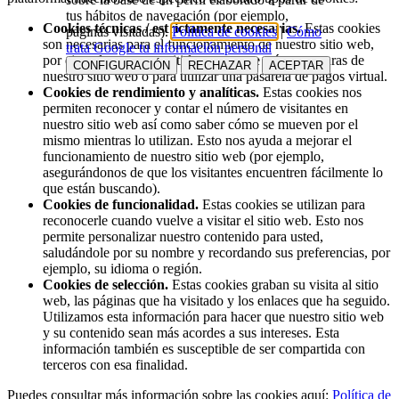
tus hábitos de navegación (por ejemplo,
Cookies técnicas / estrictamente necesarias.
Estas cookies
páginas visitadas).
Política de cookies
|
Cómo
son necesarias para el funcionamiento de nuestro sitio web,
trata Google tu información personal
por ejemplo, para permitirle conectarse a áreas seguras de
CONFIGURACIÓN
RECHAZAR
ACEPTAR
nuestro sitio web o para utilizar una pasarela de pagos virtual.
Cookies de rendimiento y analíticas.
Estas cookies nos
permiten reconocer y contar el número de visitantes en
nuestro sitio web así como saber cómo se mueven por el
mismo mientras lo utilizan. Esto nos ayuda a mejorar el
funcionamiento de nuestro sitio web (por ejemplo,
asegurándonos de que los visitantes encuentren fácilmente lo
que están buscando).
Cookies de funcionalidad.
Estas cookies se utilizan para
reconocerle cuando vuelve a visitar el sitio web. Esto nos
permite personalizar nuestro contenido para usted,
saludándole por su nombre y recordando sus preferencias, por
ejemplo, su idioma o región.
Cookies de selección.
Estas cookies graban su visita al sitio
web, las páginas que ha visitado y los enlaces que ha seguido.
Utilizamos esta información para hacer que nuestro sitio web
y su contenido sean más acordes a sus intereses. Esta
información también es susceptible de ser compartida con
terceros con esa finalidad.
Puedes consultar más información sobre las cookies aquí:
Política de