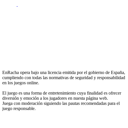
EnRacha opera bajo una licencia emitida por el gobierno de España,
cumpliendo con todas las normativas de seguridad y responsabilidad
en los juegos online.
El juego es una forma de entretenimiento cuya finalidad es ofrecer
diversión y emoción a los jugadores en nuesta página web.
Juega con moderación siguiendo las pautas recomendadas para el
juego responsable.