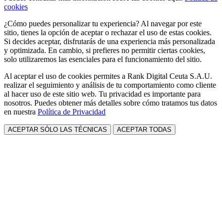
cookies
¿Cómo puedes personalizar tu experiencia? Al navegar por este
sitio, tienes la opción de aceptar o rechazar el uso de estas cookies.
Si decides aceptar, disfrutarás de una experiencia más personalizada
y optimizada. En cambio, si prefieres no permitir ciertas cookies,
solo utilizaremos las esenciales para el funcionamiento del sitio.
Al aceptar el uso de cookies permites a Rank Digital Ceuta S.A.U.
realizar el seguimiento y análisis de tu comportamiento como cliente
al hacer uso de este sitio web. Tu privacidad es importante para
nosotros. Puedes obtener más detalles sobre cómo tratamos tus datos
en nuestra
Política de Privacidad
ACEPTAR SÓLO LAS TÉCNICAS
ACEPTAR TODAS