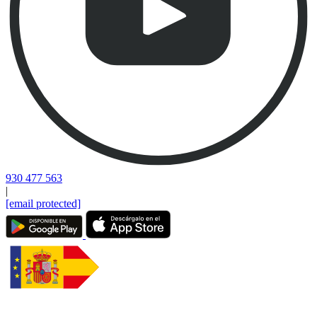
930 477 563
|
[email protected]