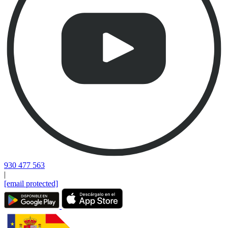
930 477 563
|
[email protected]