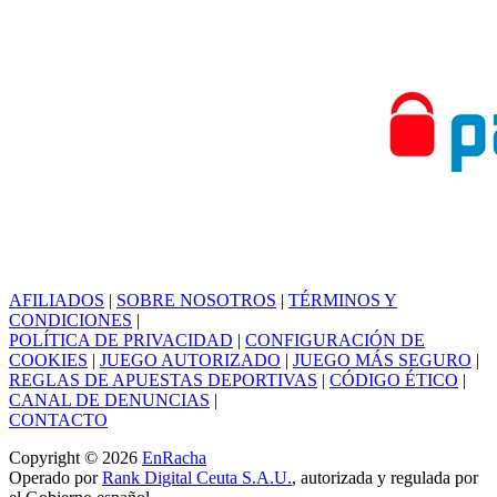
AFILIADOS
|
SOBRE NOSOTROS
|
TÉRMINOS Y
CONDICIONES
|
POLÍTICA DE PRIVACIDAD
|
CONFIGURACIÓN DE
COOKIES
|
JUEGO AUTORIZADO
|
JUEGO MÁS SEGURO
|
REGLAS DE APUESTAS DEPORTIVAS
|
CÓDIGO ÉTICO
|
CANAL DE DENUNCIAS
|
CONTACTO
Copyright © 2026
EnRacha
Operado por
Rank Digital Ceuta S.A.U.
, autorizada y regulada por