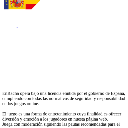
EnRacha opera bajo una licencia emitida por el gobierno de España,
cumpliendo con todas las normativas de seguridad y responsabilidad
en los juegos online.
El juego es una forma de entretenimiento cuya finalidad es ofrecer
diversión y emoción a los jugadores en nuesta página web.
Juega con moderación siguiendo las pautas recomendadas para el