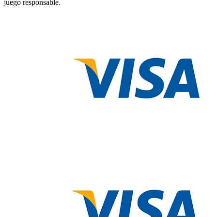
juego responsable.