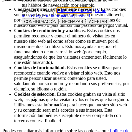
tus hábitos de navegación (por ejemplo,
Cookies técnicas / estrictamente necesarias.
Estas cookies
páginas visitadas).
Política de cookies
|
Cómo
son necesarias para el funcionamiento de nuestro sitio web,
trata Google tu información personal
por ejemplo, para permitirle conectarse a áreas seguras de
CONFIGURACIÓN
RECHAZAR
ACEPTAR
nuestro sitio web o para utilizar una pasarela de pagos virtual.
Cookies de rendimiento y analíticas.
Estas cookies nos
permiten reconocer y contar el número de visitantes en
nuestro sitio web así como saber cómo se mueven por el
mismo mientras lo utilizan. Esto nos ayuda a mejorar el
funcionamiento de nuestro sitio web (por ejemplo,
asegurándonos de que los visitantes encuentren fácilmente lo
que están buscando).
Cookies de funcionalidad.
Estas cookies se utilizan para
reconocerle cuando vuelve a visitar el sitio web. Esto nos
permite personalizar nuestro contenido para usted,
saludándole por su nombre y recordando sus preferencias, por
ejemplo, su idioma o región.
Cookies de selección.
Estas cookies graban su visita al sitio
web, las páginas que ha visitado y los enlaces que ha seguido.
Utilizamos esta información para hacer que nuestro sitio web
y su contenido sean más acordes a sus intereses. Esta
información también es susceptible de ser compartida con
terceros con esa finalidad.
Puedes consultar más información sobre las cookies aquí:
Política de