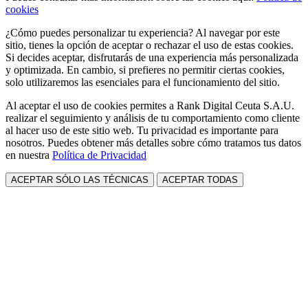
cookies
¿Cómo puedes personalizar tu experiencia? Al navegar por este
sitio, tienes la opción de aceptar o rechazar el uso de estas cookies.
Si decides aceptar, disfrutarás de una experiencia más personalizada
y optimizada. En cambio, si prefieres no permitir ciertas cookies,
solo utilizaremos las esenciales para el funcionamiento del sitio.
Al aceptar el uso de cookies permites a Rank Digital Ceuta S.A.U.
realizar el seguimiento y análisis de tu comportamiento como cliente
al hacer uso de este sitio web. Tu privacidad es importante para
nosotros. Puedes obtener más detalles sobre cómo tratamos tus datos
en nuestra
Política de Privacidad
ACEPTAR SÓLO LAS TÉCNICAS
ACEPTAR TODAS