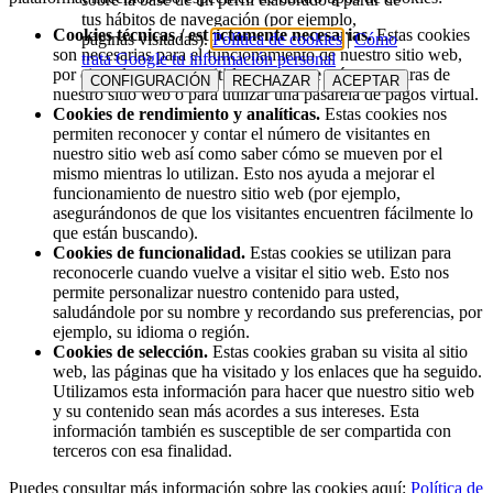
tus hábitos de navegación (por ejemplo,
Cookies técnicas / estrictamente necesarias.
Estas cookies
páginas visitadas).
Política de cookies
|
Cómo
son necesarias para el funcionamiento de nuestro sitio web,
trata Google tu información personal
por ejemplo, para permitirle conectarse a áreas seguras de
CONFIGURACIÓN
RECHAZAR
ACEPTAR
nuestro sitio web o para utilizar una pasarela de pagos virtual.
Cookies de rendimiento y analíticas.
Estas cookies nos
permiten reconocer y contar el número de visitantes en
nuestro sitio web así como saber cómo se mueven por el
mismo mientras lo utilizan. Esto nos ayuda a mejorar el
funcionamiento de nuestro sitio web (por ejemplo,
asegurándonos de que los visitantes encuentren fácilmente lo
que están buscando).
Cookies de funcionalidad.
Estas cookies se utilizan para
reconocerle cuando vuelve a visitar el sitio web. Esto nos
permite personalizar nuestro contenido para usted,
saludándole por su nombre y recordando sus preferencias, por
ejemplo, su idioma o región.
Cookies de selección.
Estas cookies graban su visita al sitio
web, las páginas que ha visitado y los enlaces que ha seguido.
Utilizamos esta información para hacer que nuestro sitio web
y su contenido sean más acordes a sus intereses. Esta
información también es susceptible de ser compartida con
terceros con esa finalidad.
Puedes consultar más información sobre las cookies aquí:
Política de