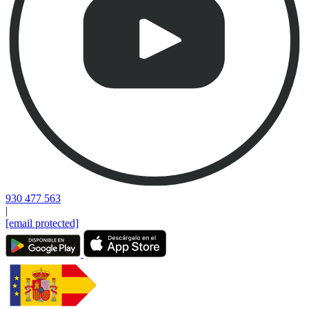
930 477 563
|
[email protected]