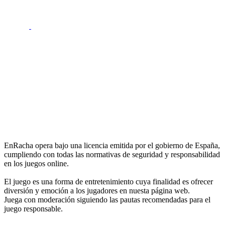
EnRacha opera bajo una licencia emitida por el gobierno de España,
cumpliendo con todas las normativas de seguridad y responsabilidad
en los juegos online.
El juego es una forma de entretenimiento cuya finalidad es ofrecer
diversión y emoción a los jugadores en nuesta página web.
Juega con moderación siguiendo las pautas recomendadas para el
juego responsable.