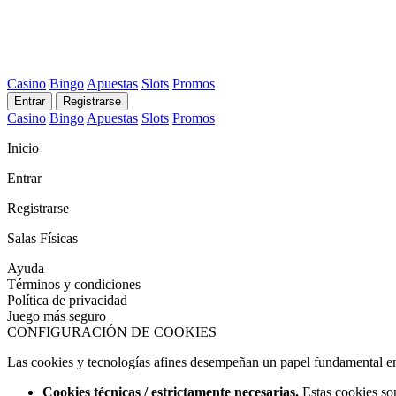
Casino
Bingo
Apuestas
Slots
Promos
Entrar
Registrarse
Casino
Bingo
Apuestas
Slots
Promos
Inicio
Entrar
Registrarse
Salas Físicas
Ayuda
Términos y condiciones
Política de privacidad
Juego más seguro
CONFIGURACIÓN DE COOKIES
Las cookies y tecnologías afines desempeñan un papel fundamental en t
Cookies técnicas / estrictamente necesarias.
Estas cookies son