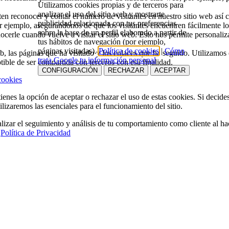
Utilizamos cookies propias y de terceros para
analizar el uso del sitio web y mostrarte
en reconocer y contar el número de visitantes en nuestro sitio web así
publicidad relacionada con tus preferencias
r ejemplo, asegurándonos de que los visitantes encuentren fácilmente l
sobre la base de un perfil elaborado a partir de
nocerle cuando vuelve a visitar el sitio web. Esto nos permite personali
tus hábitos de navegación (por ejemplo,
páginas visitadas).
Política de cookies
|
Cómo
eb, las páginas que ha visitado y los enlaces que ha seguido. Utilizamo
trata Google tu información personal
tible de ser compartida con terceros con esa finalidad.
CONFIGURACIÓN
RECHAZAR
ACEPTAR
cookies
ienes la opción de aceptar o rechazar el uso de estas cookies. Si decide
ilizaremos las esenciales para el funcionamiento del sitio.
lizar el seguimiento y análisis de tu comportamiento como cliente al hac
a
Política de Privacidad