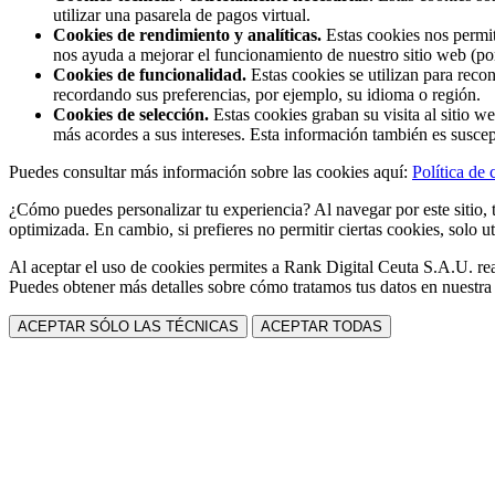
utilizar una pasarela de pagos virtual.
Cookies de rendimiento y analíticas.
Estas cookies nos permit
nos ayuda a mejorar el funcionamiento de nuestro sitio web (po
Cookies de funcionalidad.
Estas cookies se utilizan para reco
recordando sus preferencias, por ejemplo, su idioma o región.
Cookies de selección.
Estas cookies graban su visita al sitio w
más acordes a sus intereses. Esta información también es suscep
Puedes consultar más información sobre las cookies aquí:
Política de 
¿Cómo puedes personalizar tu experiencia? Al navegar por este sitio, t
optimizada. En cambio, si prefieres no permitir ciertas cookies, solo ut
Al aceptar el uso de cookies permites a Rank Digital Ceuta S.A.U. rea
Puedes obtener más detalles sobre cómo tratamos tus datos en nuestr
ACEPTAR SÓLO LAS TÉCNICAS
ACEPTAR TODAS