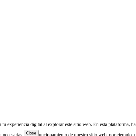
u experiencia digital al explorar este sitio web. En esta plataforma, h
Close
 necesarias para el funcionamiento de nuestro sitio web, por ejemplo, pa