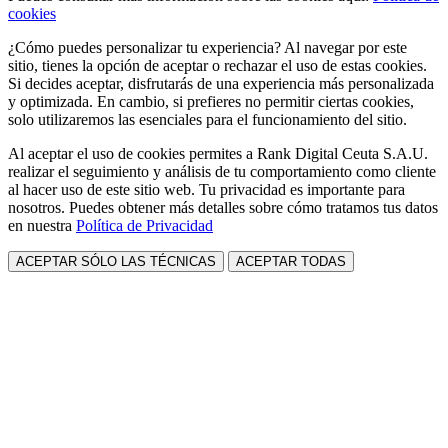
cookies
¿Cómo puedes personalizar tu experiencia? Al navegar por este
sitio, tienes la opción de aceptar o rechazar el uso de estas cookies.
Si decides aceptar, disfrutarás de una experiencia más personalizada
y optimizada. En cambio, si prefieres no permitir ciertas cookies,
solo utilizaremos las esenciales para el funcionamiento del sitio.
Al aceptar el uso de cookies permites a Rank Digital Ceuta S.A.U.
realizar el seguimiento y análisis de tu comportamiento como cliente
al hacer uso de este sitio web. Tu privacidad es importante para
nosotros. Puedes obtener más detalles sobre cómo tratamos tus datos
en nuestra
Política de Privacidad
ACEPTAR SÓLO LAS TÉCNICAS
ACEPTAR TODAS