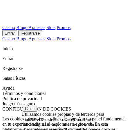
Casino
Bingo
Apuestas
Slots
Promos
Entrar
Registrarse
Casino
Bingo
Apuestas
Slots
Promos
Inicio
Entrar
Registrarse
Salas Físicas
Ayuda
Términos y condiciones
Política de privacidad
Juego más seguro
CONFIGURACIÓN DE COOKIES
Close
Utilizamos cookies propias y de terceros para
Las cookies y tecnologías afines desempeñan un papel fundamental
analizar el uso del sitio web y mostrarte
en tu experiencia digital al explorar este sitio web. En esta
publicidad relacionada con tus preferencias
plataforma, hacemos uso específico de cuatro tipos de cookies:
sobre la base de un perfil elaborado a partir de