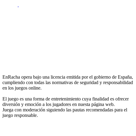
EnRacha opera bajo una licencia emitida por el gobierno de España,
cumpliendo con todas las normativas de seguridad y responsabilidad
en los juegos online.
El juego es una forma de entretenimiento cuya finalidad es ofrecer
diversión y emoción a los jugadores en nuesta página web.
Juega con moderación siguiendo las pautas recomendadas para el
juego responsable.