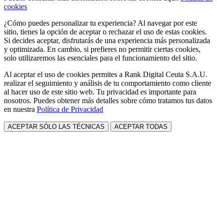
cookies
¿Cómo puedes personalizar tu experiencia? Al navegar por este
sitio, tienes la opción de aceptar o rechazar el uso de estas cookies.
Si decides aceptar, disfrutarás de una experiencia más personalizada
y optimizada. En cambio, si prefieres no permitir ciertas cookies,
solo utilizaremos las esenciales para el funcionamiento del sitio.
Al aceptar el uso de cookies permites a Rank Digital Ceuta S.A.U.
realizar el seguimiento y análisis de tu comportamiento como cliente
al hacer uso de este sitio web. Tu privacidad es importante para
nosotros. Puedes obtener más detalles sobre cómo tratamos tus datos
en nuestra
Política de Privacidad
ACEPTAR SÓLO LAS TÉCNICAS
ACEPTAR TODAS