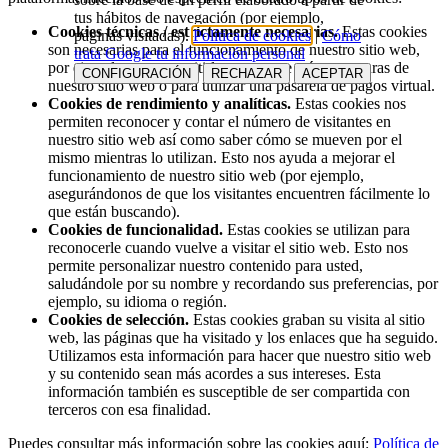
tus hábitos de navegación (por ejemplo,
Cookies técnicas / estrictamente necesarias.
Estas cookies
páginas visitadas).
Política de cookies
|
Cómo
son necesarias para el funcionamiento de nuestro sitio web,
trata Google tu información personal
por ejemplo, para permitirle conectarse a áreas seguras de
CONFIGURACIÓN
RECHAZAR
ACEPTAR
nuestro sitio web o para utilizar una pasarela de pagos virtual.
Cookies de rendimiento y analíticas.
Estas cookies nos
permiten reconocer y contar el número de visitantes en
nuestro sitio web así como saber cómo se mueven por el
mismo mientras lo utilizan. Esto nos ayuda a mejorar el
funcionamiento de nuestro sitio web (por ejemplo,
asegurándonos de que los visitantes encuentren fácilmente lo
que están buscando).
Cookies de funcionalidad.
Estas cookies se utilizan para
reconocerle cuando vuelve a visitar el sitio web. Esto nos
permite personalizar nuestro contenido para usted,
saludándole por su nombre y recordando sus preferencias, por
ejemplo, su idioma o región.
Cookies de selección.
Estas cookies graban su visita al sitio
web, las páginas que ha visitado y los enlaces que ha seguido.
Utilizamos esta información para hacer que nuestro sitio web
y su contenido sean más acordes a sus intereses. Esta
información también es susceptible de ser compartida con
terceros con esa finalidad.
Puedes consultar más información sobre las cookies aquí:
Política de