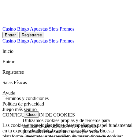
Casino
Bingo
Apuestas
Slots
Promos
Entrar
Registrarse
Casino
Bingo
Apuestas
Slots
Promos
Inicio
Entrar
Registrarse
Salas Físicas
Ayuda
Términos y condiciones
Política de privacidad
Juego más seguro
CONFIGURACIÓN DE COOKIES
Close
Utilizamos cookies propias y de terceros para
Las cookies y tecnologías afines desempeñan un papel fundamental
analizar el uso del sitio web y mostrarte
en tu experiencia digital al explorar este sitio web. En esta
publicidad relacionada con tus preferencias
plataforma, hacemos uso específico de cuatro tipos de cookies:
sobre la base de un perfil elaborado a partir de