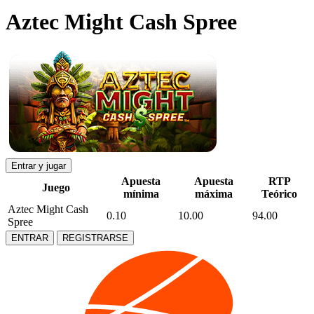
Aztec Might Cash Spree
Entrar y jugar
Apuesta
Apuesta
RTP
Juego
mínima
máxima
Teórico
Aztec Might Cash
0.10
10.00
94.00
Spree
ENTRAR
REGISTRARSE