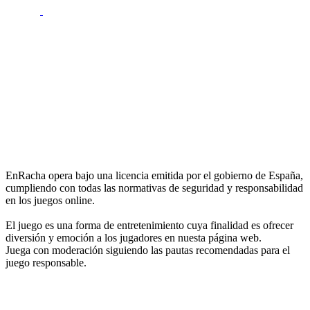
EnRacha opera bajo una licencia emitida por el gobierno de España,
cumpliendo con todas las normativas de seguridad y responsabilidad
en los juegos online.
El juego es una forma de entretenimiento cuya finalidad es ofrecer
diversión y emoción a los jugadores en nuesta página web.
Juega con moderación siguiendo las pautas recomendadas para el
juego responsable.