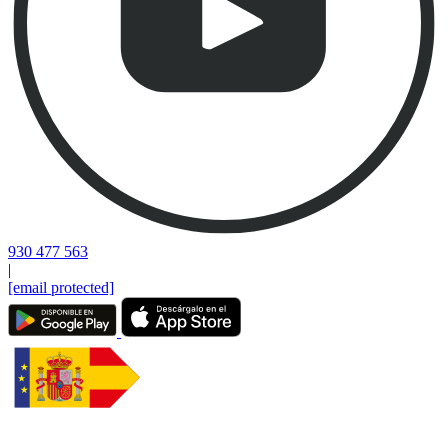
930 477 563
|
[email protected]