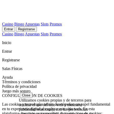
Casino
Bingo
Apuestas
Slots
Promos
Entrar
Registrarse
Casino
Bingo
Apuestas
Slots
Promos
Inicio
Entrar
Registrarse
Salas Físicas
Ayuda
Términos y condiciones
Política de privacidad
Juego más seguro
CONFIGURACIÓN DE COOKIES
Close
Utilizamos cookies propias y de terceros para
Las cookies y tecnologías afines desempeñan un papel fundamental
analizar el uso del sitio web y mostrarte
en tu experiencia digital al explorar este sitio web. En esta
publicidad relacionada con tus preferencias
plataforma, hacemos uso específico de cuatro tipos de cookies:
sobre la base de un perfil elaborado a partir de