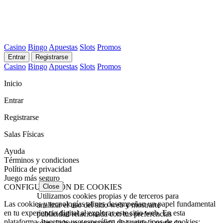
Casino
Bingo
Apuestas
Slots
Promos
Entrar
Registrarse
Casino
Bingo
Apuestas
Slots
Promos
Inicio
Entrar
Registrarse
Salas Físicas
Ayuda
Términos y condiciones
Política de privacidad
Juego más seguro
CONFIGURACIÓN DE COOKIES
Close
Utilizamos cookies propias y de terceros para
Las cookies y tecnologías afines desempeñan un papel fundamental
analizar el uso del sitio web y mostrarte
en tu experiencia digital al explorar este sitio web. En esta
publicidad relacionada con tus preferencias
plataforma, hacemos uso específico de cuatro tipos de cookies:
sobre la base de un perfil elaborado a partir de