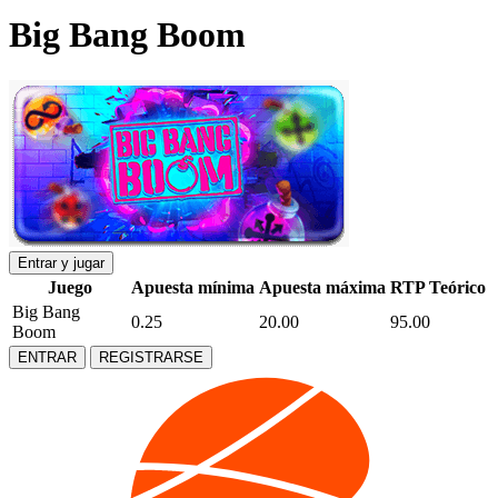
Big Bang Boom
Entrar y jugar
Juego
Apuesta mínima
Apuesta máxima
RTP Teórico
Big Bang
0.25
20.00
95.00
Boom
ENTRAR
REGISTRARSE