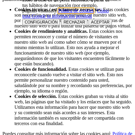
tus hábitos de navegación (por ejemplo,
Cookies técnicas / estrictamente necesarias.
Estas cookies
páginas visitadas).
Política de cookies
|
Cómo
son necesarias para el funcionamiento de nuestro sitio web,
trata Google tu información personal
por ejemplo, para permitirle conectarse a áreas seguras de
CONFIGURACIÓN
RECHAZAR
ACEPTAR
nuestro sitio web o para utilizar una pasarela de pagos virtual.
Cookies de rendimiento y analíticas.
Estas cookies nos
permiten reconocer y contar el número de visitantes en
nuestro sitio web así como saber cómo se mueven por el
mismo mientras lo utilizan. Esto nos ayuda a mejorar el
funcionamiento de nuestro sitio web (por ejemplo,
asegurándonos de que los visitantes encuentren fácilmente lo
que están buscando).
Cookies de funcionalidad.
Estas cookies se utilizan para
reconocerle cuando vuelve a visitar el sitio web. Esto nos
permite personalizar nuestro contenido para usted,
saludándole por su nombre y recordando sus preferencias, por
ejemplo, su idioma o región.
Cookies de selección.
Estas cookies graban su visita al sitio
web, las páginas que ha visitado y los enlaces que ha seguido.
Utilizamos esta información para hacer que nuestro sitio web
y su contenido sean más acordes a sus intereses. Esta
información también es susceptible de ser compartida con
terceros con esa finalidad.
Puedes consultar más información sobre las cookies aquí:
Política de