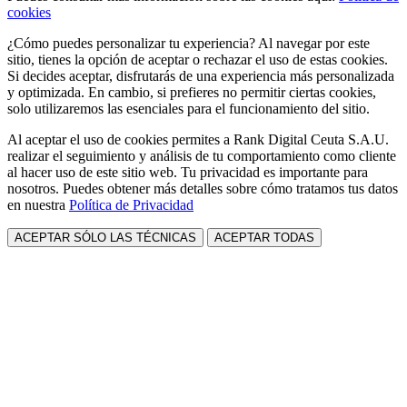
cookies
¿Cómo puedes personalizar tu experiencia? Al navegar por este
sitio, tienes la opción de aceptar o rechazar el uso de estas cookies.
Si decides aceptar, disfrutarás de una experiencia más personalizada
y optimizada. En cambio, si prefieres no permitir ciertas cookies,
solo utilizaremos las esenciales para el funcionamiento del sitio.
Al aceptar el uso de cookies permites a Rank Digital Ceuta S.A.U.
realizar el seguimiento y análisis de tu comportamiento como cliente
al hacer uso de este sitio web. Tu privacidad es importante para
nosotros. Puedes obtener más detalles sobre cómo tratamos tus datos
en nuestra
Política de Privacidad
ACEPTAR SÓLO LAS TÉCNICAS
ACEPTAR TODAS