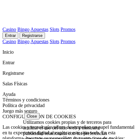
Casino
Bingo
Apuestas
Slots
Promos
Entrar
Registrarse
Casino
Bingo
Apuestas
Slots
Promos
Inicio
Entrar
Registrarse
Salas Físicas
Ayuda
Términos y condiciones
Política de privacidad
Juego más seguro
CONFIGURACIÓN DE COOKIES
Close
Utilizamos cookies propias y de terceros para
Las cookies y tecnologías afines desempeñan un papel fundamental
analizar el uso del sitio web y mostrarte
en tu experiencia digital al explorar este sitio web. En esta
publicidad relacionada con tus preferencias
plataforma, hacemos uso específico de cuatro tipos de cookies:
sobre la base de un perfil elaborado a partir de