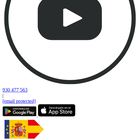
930 477 563
|
[email protected]