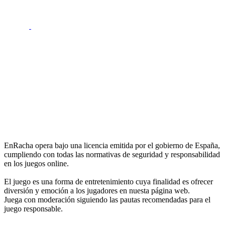
EnRacha opera bajo una licencia emitida por el gobierno de España,
cumpliendo con todas las normativas de seguridad y responsabilidad
en los juegos online.
El juego es una forma de entretenimiento cuya finalidad es ofrecer
diversión y emoción a los jugadores en nuesta página web.
Juega con moderación siguiendo las pautas recomendadas para el
juego responsable.