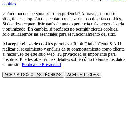
cookies
¿Cómo puedes personalizar tu experiencia? Al navegar por este
sitio, tienes la opción de aceptar o rechazar el uso de estas cookies.
Si decides aceptar, disfrutarás de una experiencia más personalizada
y optimizada. En cambio, si prefieres no permitir ciertas cookies,
solo utilizaremos las esenciales para el funcionamiento del sitio.
Al aceptar el uso de cookies permites a Rank Digital Ceuta S.A.U.
realizar el seguimiento y análisis de tu comportamiento como cliente
al hacer uso de este sitio web. Tu privacidad es importante para
nosotros. Puedes obtener más detalles sobre cómo tratamos tus datos
en nuestra
Política de Privacidad
ACEPTAR SÓLO LAS TÉCNICAS
ACEPTAR TODAS