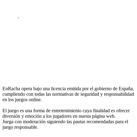
EnRacha opera bajo una licencia emitida por el gobierno de España,
cumpliendo con todas las normativas de seguridad y responsabilidad
en los juegos online.
El juego es una forma de entretenimiento cuya finalidad es ofrecer
diversión y emoción a los jugadores en nuesta página web.
Juega con moderación siguiendo las pautas recomendadas para el
juego responsable.