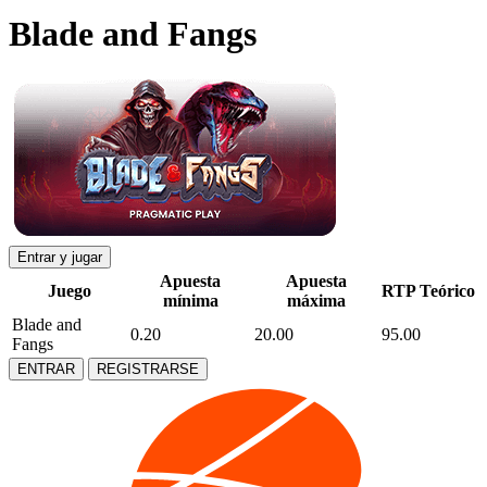
Blade and Fangs
Entrar y jugar
Apuesta
Apuesta
Juego
RTP Teórico
mínima
máxima
Blade and
0.20
20.00
95.00
Fangs
ENTRAR
REGISTRARSE