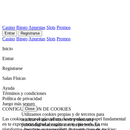
Casino
Bingo
Apuestas
Slots
Promos
Entrar
Registrarse
Casino
Bingo
Apuestas
Slots
Promos
Inicio
Entrar
Registrarse
Salas Físicas
Ayuda
Términos y condiciones
Política de privacidad
Juego más seguro
CONFIGURACIÓN DE COOKIES
Close
Utilizamos cookies propias y de terceros para
Las cookies y tecnologías afines desempeñan un papel fundamental
analizar el uso del sitio web y mostrarte
en tu experiencia digital al explorar este sitio web. En esta
publicidad relacionada con tus preferencias
plataforma, hacemos uso específico de cuatro tipos de cookies:
sobre la base de un perfil elaborado a partir de