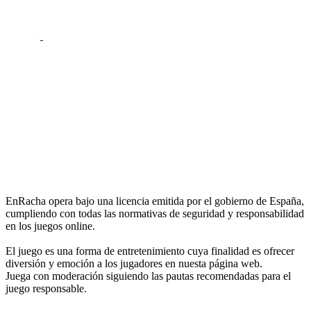
EnRacha opera bajo una licencia emitida por el gobierno de España,
cumpliendo con todas las normativas de seguridad y responsabilidad
en los juegos online.
El juego es una forma de entretenimiento cuya finalidad es ofrecer
diversión y emoción a los jugadores en nuesta página web.
Juega con moderación siguiendo las pautas recomendadas para el
juego responsable.