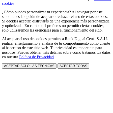
cookies
¿Cómo puedes personalizar tu experiencia? Al navegar por este
sitio, tienes la opción de aceptar o rechazar el uso de estas cookies.
Si decides aceptar, disfrutarás de una experiencia más personalizada
y optimizada. En cambio, si prefieres no permitir ciertas cookies,
solo utilizaremos las esenciales para el funcionamiento del sitio.
Al aceptar el uso de cookies permites a Rank Digital Ceuta S.A.U.
realizar el seguimiento y análisis de tu comportamiento como cliente
al hacer uso de este sitio web. Tu privacidad es importante para
nosotros. Puedes obtener más detalles sobre cómo tratamos tus datos
en nuestra
Política de Privacidad
ACEPTAR SÓLO LAS TÉCNICAS
ACEPTAR TODAS