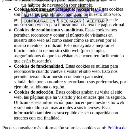
tus hábitos de navegación (por ejemplo,
Cookies técnicas / estrictamente necesarias.
Estas cookies
páginas visitadas).
Política de cookies
|
Cómo
son necesarias para el funcionamiento de nuestro sitio web,
trata Google tu información personal
por ejemplo, para permitirle conectarse a áreas seguras de
CONFIGURACIÓN
RECHAZAR
ACEPTAR
nuestro sitio web o para utilizar una pasarela de pagos virtual.
Cookies de rendimiento y analíticas.
Estas cookies nos
permiten reconocer y contar el número de visitantes en
nuestro sitio web así como saber cómo se mueven por el
mismo mientras lo utilizan. Esto nos ayuda a mejorar el
funcionamiento de nuestro sitio web (por ejemplo,
asegurándonos de que los visitantes encuentren fácilmente lo
que están buscando).
Cookies de funcionalidad.
Estas cookies se utilizan para
reconocerle cuando vuelve a visitar el sitio web. Esto nos
permite personalizar nuestro contenido para usted,
saludándole por su nombre y recordando sus preferencias, por
ejemplo, su idioma o región.
Cookies de selección.
Estas cookies graban su visita al sitio
web, las páginas que ha visitado y los enlaces que ha seguido.
Utilizamos esta información para hacer que nuestro sitio web
y su contenido sean más acordes a sus intereses. Esta
información también es susceptible de ser compartida con
terceros con esa finalidad.
Puedes consultar más información sobre las cookies aquí:
Política de