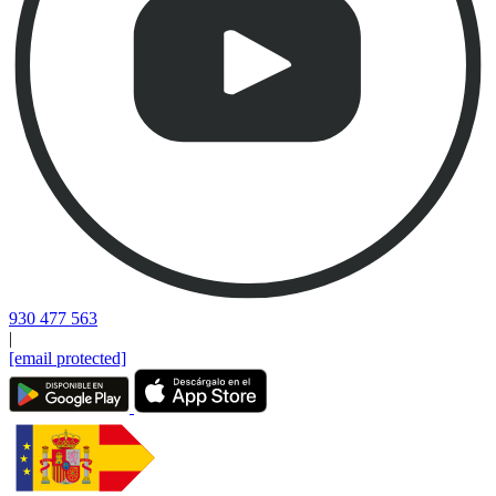
930 477 563
|
[email protected]