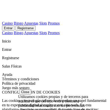
Casino
Bingo
Apuestas
Slots
Promos
Entrar
Registrarse
Casino
Bingo
Apuestas
Slots
Promos
Inicio
Entrar
Registrarse
Salas Físicas
Ayuda
Términos y condiciones
Política de privacidad
Juego más seguro
CONFIGURACIÓN DE COOKIES
Close
Utilizamos cookies propias y de terceros para
Las cookies y tecnologías afines desempeñan un papel fundamental
analizar el uso del sitio web y mostrarte
en tu experiencia digital al explorar este sitio web. En esta
publicidad relacionada con tus preferencias
plataforma, hacemos uso específico de cuatro tipos de cookies:
sobre la base de un perfil elaborado a partir de