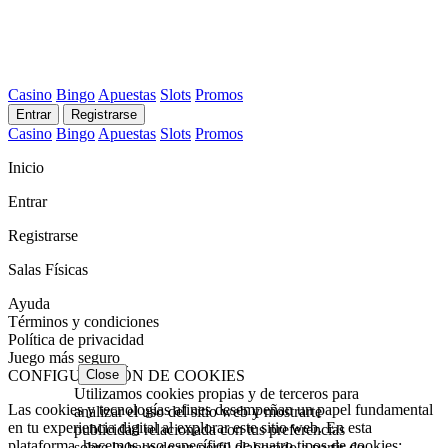
Casino
Bingo
Apuestas
Slots
Promos
Entrar
Registrarse
Casino
Bingo
Apuestas
Slots
Promos
Inicio
Entrar
Registrarse
Salas Físicas
Ayuda
Términos y condiciones
Política de privacidad
Juego más seguro
CONFIGURACIÓN DE COOKIES
Close
Utilizamos cookies propias y de terceros para
Las cookies y tecnologías afines desempeñan un papel fundamental
analizar el uso del sitio web y mostrarte
en tu experiencia digital al explorar este sitio web. En esta
publicidad relacionada con tus preferencias
plataforma, hacemos uso específico de cuatro tipos de cookies:
sobre la base de un perfil elaborado a partir de