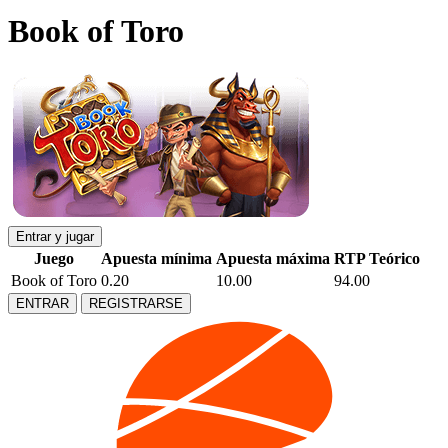
Book of Toro
Entrar y jugar
Juego
Apuesta mínima
Apuesta máxima
RTP Teórico
Book of Toro
0.20
10.00
94.00
ENTRAR
REGISTRARSE